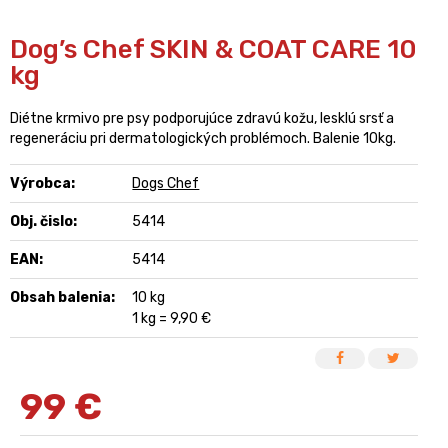
Dog’s Chef SKIN & COAT CARE 10
kg
Diétne krmivo pre psy podporujúce zdravú kožu, lesklú srsť a
regeneráciu pri dermatologických problémoch. Balenie 10kg.
Výrobca:
Dogs Chef
Obj. čislo:
5414
EAN:
5414
Obsah balenia:
10 kg
1 kg = 9,90 €
99
€