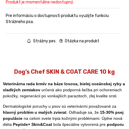
Produkt je momentálne nedostupný.
Pre informáciu o dostupnosti produktu využijte funkciu
Strážneho psa.
Strážny pes
Otázka na produkt
Dog’s Chef SKIN & COAT CARE 10 kg
Veterinárna rada krmív na báze lososa, bielej oceánskej ryby a
sladkých zemiakov
určená ako podporná liečba pri ochoreniach
pokožky, regenerácii po vonkajších parazitoch, zlej kvalite srsti.
Dermatologické poruchy u psov sú veterinármi považované za
hlavný problém u malých zvierat
. Odhaduje sa, že
15-30%
psej
populácie
na celom svete trpia kožnými problémami. Úplne nová
diéta
Peptide+ Skin&Coat
bola špeciálne vytvorená pre
podporu