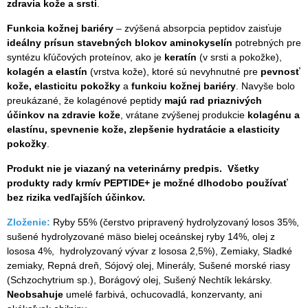
zdravia kože a srsti
.
Funkcia kožnej bariéry
– zvýšená absorpcia peptidov zaisťuje
ideálny prísun stavebných blokov aminokyselín
potrebných pre
syntézu kľúčových proteínov, ako je
keratín
(v srsti a pokožke),
kolagén a elastín
(vrstva kože), ktoré sú nevyhnutné pre
pevnosť
kože, elasticitu pokožky
a
funkciu kožnej bariéry
. Navyše bolo
preukázané, že kolagénové peptidy
majú rad priaznivých
účinkov na zdravie kože
, vrátane zvýšenej produkcie
kolagénu a
elastínu, spevnenie kože, zlepšenie hydratácie a elasticity
pokožky
.
Produkt nie je viazaný na veterinárny predpis. Všetky
produkty rady krmív PEPTIDE+ je možné dlhodobo používať
bez rizika vedľajších účinkov.
Zloženie:
Ryby 55% (čerstvo pripravený hydrolyzovaný losos 35%,
sušené hydrolyzované mäso bielej oceánskej ryby 14%, olej z
lososa 4%, hydrolyzovaný vývar z lososa 2,5%), Zemiaky, Sladké
zemiaky, Repná dreň, Sójový olej, Minerály, Sušené morské riasy
(Schzochytrium sp.), Borágový olej, Sušený Nechtík lekársky.
Neobsahuje
umelé farbivá, ochucovadlá, konzervanty, ani