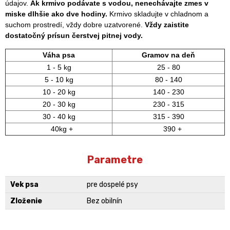
údajov.
Ak krmivo podávate s vodou, nenechávajte zmes v
miske dlhšie ako dve hodiny.
Krmivo skladujte v chladnom a
suchom prostredí, vždy dobre uzatvorené.
Vždy zaistite
dostatočný prísun čerstvej pitnej vody.
Váha psa
Gramov na deň
1 - 5 kg
25 - 80
5 - 10 kg
80 - 140
10 - 20 kg
140 - 230
20 - 30 kg
230 - 315
30 - 40 kg
315 - 390
40kg +
390 +
Parametre
Vek psa
pre dospelé psy
Zloženie
Bez obilnín