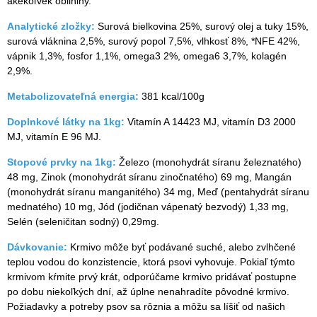
akékoľvek obilniny.
Analytické zložky:
Surová bielkovina 25%, surový olej a tuky 15%,
surová vláknina 2,5%, surový popol 7,5%, vlhkosť 8%, *NFE 42%,
vápnik 1,3%, fosfor 1,1%, omega3 2%, omega6 3,7%, kolagén
2,9%.
Metabolizovateľná energia:
381 kcal/100g
Doplnkové látky na 1kg:
Vitamín A 14423 MJ, vitamín D3 2000
MJ, vitamín E 96 MJ.
Stopové prvky na 1kg:
Železo (monohydrát síranu železnatého)
48 mg, Zinok (monohydrát síranu zinočnatého) 69 mg, Mangán
(monohydrát síranu manganitého) 34 mg, Meď (pentahydrát síranu
mednatého) 10 mg, Jód (jodičnan vápenatý bezvodý) 1,33 mg,
Selén (seleničitan sodný) 0,29mg.
Dávkovanie:
Krmivo môže byť podávané suché, alebo zvlhčené
teplou vodou do konzistencie, ktorá psovi vyhovuje. Pokiaľ týmto
krmivom kŕmite prvý krát, odporúčame krmivo pridávať postupne
po dobu niekoľkých dní, až úplne nenahradíte pôvodné krmivo.
Požiadavky a potreby psov sa rôznia a môžu sa líšiť od našich