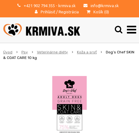
+421 902 794 355
- krmiva.sk
info@krmiva.sk
Prihlásiť
/
Registrácia
Košík (
0
)
Úvod
Psy
Veterinárne diéty
Koža a srsť
Dog’s Chef SKIN
& COAT CARE 10 kg