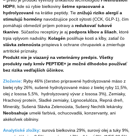
HDP®
, kde sú rybie bielkoviny
šetrne spracované a
hydrolyzované
na krátke peptidy. Tie
znižujú riziko alergií a
stimulujú hormóny
navodzujúce pocit sýtosti (CCK, GLP-1), čím
pomáhajú obmedziť príjem potravy a
redukovať tukové
tkanivo
. Súčasťou receptúry je aj
podpora kĺbov a šliach
, ktoré
trpia vplyvom nadváhy.
Kolagén
posilňuje kosti a kĺby, zatiaľ čo
slávka zelenoústa
prispieva k ochrane chrupaviek a zmierňuje
artritické príznaky.
Produkt nie je viazaný na veterinárny predpis. Všetky
produkty rady krmív PEPTIDE+ je možné dlhodobo používať
bez rizika vedľajších účinkov.
Zloženie:
Ryby 46% (čerstvo pripravené hydrolyzované mäso z
bielej ryby 26%, sušené hydrolyzované mäso z bielej ryby 11,5%,
olej z lososa 5,5%, hydrolyzovaný vývar z lososa 3%), Zemiaky,
Hrachový proteín, Sladké zemiaky, Lignocelulóza, Repná dreň,
Minerály, Sušená Slávka Zelenoústa, Sušený Nechtík lekársky.
Neobsahuje
umelé farbivá, ochucovadlá, konzervanty, ani
akékoľvek obilniny.
Analytické zložky:
surová bielkovina 29%, surový olej a tuky 9%,