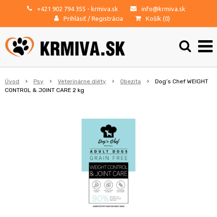
+421 902 794 355
- krmiva.sk
info@krmiva.sk
Prihlásiť
/
Registrácia
Košík (
0
)
Úvod
Psy
Veterinárne diéty
Obezita
Dog’s Chef WEIGHT
CONTROL & JOINT CARE 2 kg