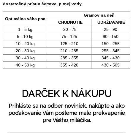
dostatočný prísun čerstvej pitnej vody.
Gramov na deň
Optimálna váha psa
CHUDNUTIE
UDRŽIAVANIE
1 - 5 kg
20 - 75
25 - 90
5 - 10 kg
75 - 125
90 - 150
10 - 20 kg
125 - 210
150 - 255
20 - 30 kg
210 - 285
255 - 345
30 - 40 kg
285 - 355
345 - 430
40 - 50 kg
355 - 420
430 - 505
DARČEK K NÁKUPU
Prihláste sa na odber noviniek, nakúpte a ako
poďakovanie Vám pošleme malé prekvapenie
pre Vášho miláčika.