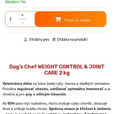
Skladom 1 ks
+
Pridať do košíka
-
Strážny pes
Otázka na produkt
Dog’s Chef WEIGHT CONTROL & JOINT
CARE 2 kg
Veterinárna diéta
na báze bielej ryby, lososa a sladkých zemiakov.
Pomáha
regulovať obezitu, udržiavať optimálnu hmotnosť
a je
vhodná aj pre
psy s citlivým trávením
.
Až
65%
psov trpí nadváhou, ktorá zvyšuje riziko chorôb, skracuje
život a znižuje kvalitu života.
Správna strava je kľúčom k riešeniu
– preto je produkt vyvinutý unikátnou technológiou
Freshtrusion