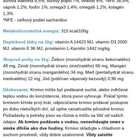
surová vláknina 8,5%, surový popol 7%, vlhkosť 8%, *NFE 38,5%,
vápnik 1,2%, fosfor 1%, omega3 1,4%, omega6 1,2%, kolagén
1,3%.
*NFE - ceľkový podiel sacharidov
Metabolizovateľná energia:
315 kcal/100g
Doplnkové látky na 1kg:
vitamín A 14423 MJ, vitamín D3 2000
MJ, vitamín E 96 MJ, provitamín L-Karnitín 1442 mg/kg
Stopové prvky na 1kg:
Železo (monohydrát síranu železnatého)
48 mg, Zinok (monohydrát síranu zinočnatého) 66 mg, Mangán
(monohydrát síranu manganitého) 34 mg, Meď (pentahydrát síranu
mednatého) 12 mg, Jód (jodičnan vápenatý bezvodý) 0,96 mg.
Dávkovanie:
Krmivo môže byť podávané suché, alebo zvlhčené
teplou vodou do konzistencie, ktorá psovi vyhovuje. Pokiaľ týmto
krmivom kŕmite prvý krát, odporúčame krmivo pridávať postupne
po dobu niekoľkých dní, až úplne nenahradíte pôvodné krmivo.
Požiadavky a potreby psov sa rôznia a môžu sa líšiť od našich
údajov.
Ak krmivo podávate s vodou, nenechávajte zmes v
miske dlhšie ako dve hodiny.
Krmivo skladujte v chladnom a
suchom prostredí, vždy dobre uzatvorené.
Vždy zaistite