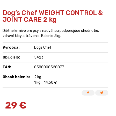
Dog’s Chef WEIGHT CONTROL &
JOINT CARE 2 kg
Diétne krmivo pre psy s nadváhou podporujúce chudnutie,
zdravé kĺby a trávenie. Balenie 2kg.
Výrobca:
Dogs Chef
Obj. čislo:
5423
EAN:
8588008528877
Obsah balenia:
2 kg
1 kg = 14,50 €
29
€