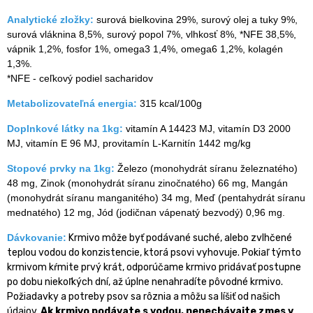
Analytické zložky:
surová bielkovina 29%, surový olej a tuky 9%,
surová vláknina 8,5%, surový popol 7%, vlhkosť 8%, *NFE 38,5%,
vápnik 1,2%, fosfor 1%, omega3 1,4%, omega6 1,2%, kolagén
1,3%.
*NFE - ceľkový podiel sacharidov
Metabolizovateľná energia:
315 kcal/100g
Doplnkové látky na 1kg:
vitamín A 14423 MJ, vitamín D3 2000
MJ, vitamín E 96 MJ, provitamín L-Karnitín 1442 mg/kg
Stopové prvky na 1kg:
Železo (monohydrát síranu železnatého)
48 mg, Zinok (monohydrát síranu zinočnatého) 66 mg, Mangán
(monohydrát síranu manganitého) 34 mg, Meď (pentahydrát síranu
mednatého) 12 mg, Jód (jodičnan vápenatý bezvodý) 0,96 mg.
Dávkovanie:
Krmivo môže byť podávané suché, alebo zvlhčené
teplou vodou do konzistencie, ktorá psovi vyhovuje. Pokiaľ týmto
krmivom kŕmite prvý krát, odporúčame krmivo pridávať postupne
po dobu niekoľkých dní, až úplne nenahradíte pôvodné krmivo.
Požiadavky a potreby psov sa rôznia a môžu sa líšiť od našich
údajov.
Ak krmivo podávate s vodou, nenechávajte zmes v