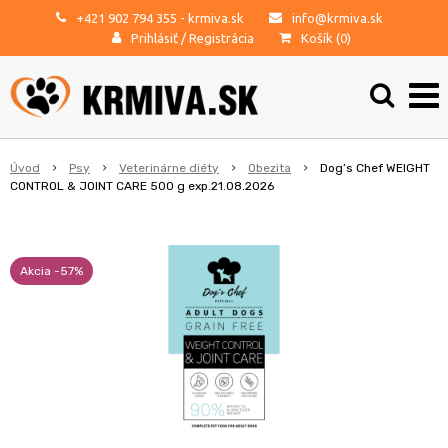
+421 902 794 355
- krmiva.sk
info@krmiva.sk
Prihlásiť
/
Registrácia
Košík (
0
)
Úvod
Psy
Veterinárne diéty
Obezita
Dog’s Chef WEIGHT
CONTROL & JOINT CARE 500 g exp.21.08.2026
Akcia -57%