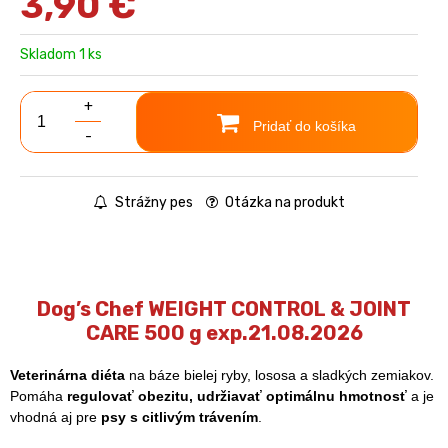
3,90
€
Skladom 1 ks
+
Pridať do košíka
-
Strážny pes
Otázka na produkt
Dog’s Chef WEIGHT CONTROL & JOINT
CARE 500 g exp.21.08.2026
Veterinárna diéta
na báze bielej ryby, lososa a sladkých zemiakov.
Pomáha
regulovať obezitu, udržiavať optimálnu hmotnosť
a je
vhodná aj pre
psy s citlivým trávením
.