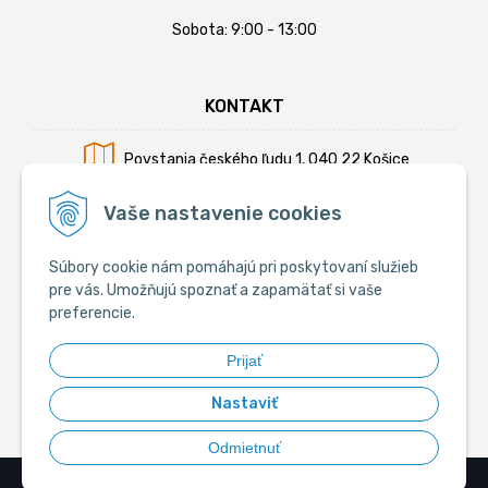
Sobota: 9:00 - 13:00
KONTAKT
Povstania českého ľudu 1, 040 22 Košice
Mobil:
+421 902 794 355
Vaše nastavenie cookies
E-mail:
info@krmiva.sk
Súbory cookie nám pomáhajú pri poskytovaní služieb
pre vás. Umožňujú spoznať a zapamätať si vaše
preferencie.
SOCIÁLNE
Prijať
Nastaviť
Odmietnuť
© 2026 Krmiva.sk - Chovateľské potreby •
tvorba eshopu cez UNIobchod
,