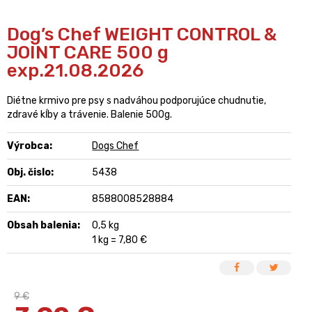
Dog’s Chef WEIGHT CONTROL &
JOINT CARE 500 g
exp.21.08.2026
Diétne krmivo pre psy s nadváhou podporujúce chudnutie,
zdravé kĺby a trávenie. Balenie 500g.
Výrobca:
Dogs Chef
Obj. čislo:
5438
EAN:
8588008528884
Obsah balenia:
0,5 kg
1 kg = 7,80 €
9 €