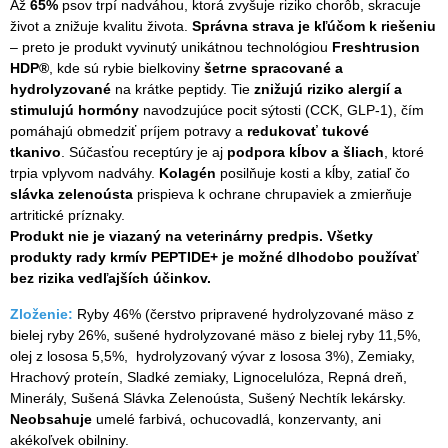
Až
65%
psov trpí nadváhou, ktorá zvyšuje riziko chorôb, skracuje
život a znižuje kvalitu života.
Správna strava je kľúčom k riešeniu
– preto je produkt vyvinutý unikátnou technológiou
Freshtrusion
HDP®
, kde sú rybie bielkoviny
šetrne spracované a
hydrolyzované
na krátke peptidy. Tie
znižujú riziko alergií a
stimulujú hormóny
navodzujúce pocit sýtosti (CCK, GLP-1), čím
pomáhajú obmedziť príjem potravy a
redukovať tukové
tkanivo
. Súčasťou receptúry je aj
podpora kĺbov a šliach
, ktoré
trpia vplyvom nadváhy.
Kolagén
posilňuje kosti a kĺby, zatiaľ čo
slávka zelenoústa
prispieva k ochrane chrupaviek a zmierňuje
artritické príznaky.
Produkt nie je viazaný na veterinárny predpis. Všetky
produkty rady krmív PEPTIDE+ je možné dlhodobo používať
bez rizika vedľajších účinkov.
Zloženie:
Ryby 46% (čerstvo pripravené hydrolyzované mäso z
bielej ryby 26%, sušené hydrolyzované mäso z bielej ryby 11,5%,
olej z lososa 5,5%, hydrolyzovaný vývar z lososa 3%), Zemiaky,
Hrachový proteín, Sladké zemiaky, Lignocelulóza, Repná dreň,
Minerály, Sušená Slávka Zelenoústa, Sušený Nechtík lekársky.
Neobsahuje
umelé farbivá, ochucovadlá, konzervanty, ani
akékoľvek obilniny.