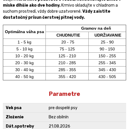
miske dlhšie ako dve hodiny.
Krmivo skladujte v chladnom a
suchom prostredí, vždy dobre uzatvorené.
Vždy zaistite
dostatočný prísun čerstvej pitnej vody.
Gramov na deň
Optimálna váha psa
CHUDNUTIE
UDRŽIAVANIE
1 - 5 kg
20 - 75
25 - 90
5 - 10 kg
75 - 125
90 - 150
10 - 20 kg
125 - 210
150 - 255
20 - 30 kg
210 - 285
255 - 345
30 - 40 kg
285 - 355
345 - 430
40 - 50 kg
355 - 420
430 - 505
Parametre
Vek psa
pre dospelé psy
Zloženie
Bez obilnín
Dát.spotreby
21.08.2026