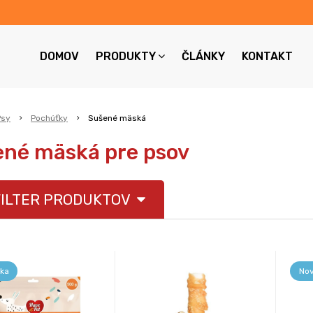
DOMOV
PRODUKTY
ČLÁNKY
KONTAKT
Psy
Pochúťky
Sušené mäská
né mäská pre psov
ILTER PRODUKTOV
ka
Nov