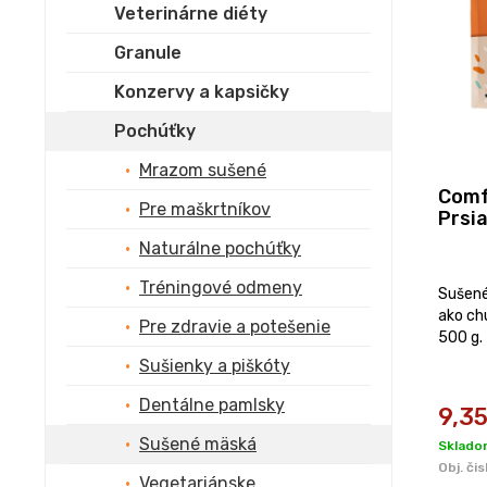
Veterinárne diéty
Granule
Konzervy a kapsičky
Pochúťky
Mrazom sušené
Comf
Pre maškrtníkov
Prsi
Naturálne pochúťky
Tréningové odmeny
Sušené
ako ch
Pre zdravie a potešenie
500 g.
Sušienky a piškóty
Dentálne pamlsky
9,3
Sušené mäská
Sklado
Obj. čis
Vegetariánske