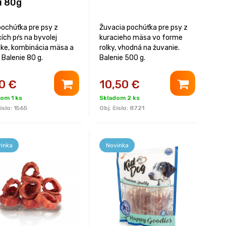
i 80g
pochúťka pre psy z
Žuvacia pochúťka pre psy z
ích pŕs na byvolej
kuracieho mäsa vo forme
nke, kombinácia mäsa a
rolky, vhodná na žuvanie.
 Balenie 80 g.
Balenie 500 g.
0
€
10,50
€
om 1 ks
Skladom 2 ks
islo:
1565
Obj. čislo:
8721
inka
Novinka