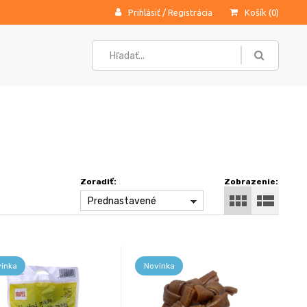
Prihlásiť
/
Registrácia
Košík (
0
)
Zoradiť:
Zobrazenie:
Prednastavené
inka
Novinka