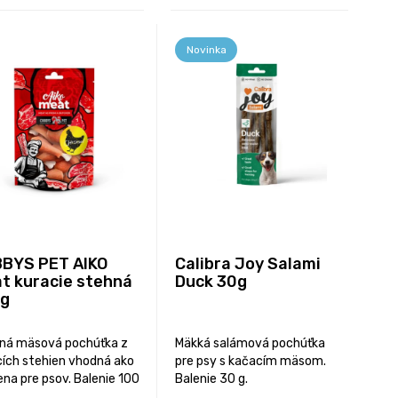
Novinka
BYS PET AIKO
Calibra Joy Salami
t kuracie stehná
Duck 30g
g
ná mäsová pochúťka z
Mäkká salámová pochúťka
cích stehien vhodná ako
pre psy s kačacím mäsom.
na pre psov. Balenie 100
Balenie 30 g.