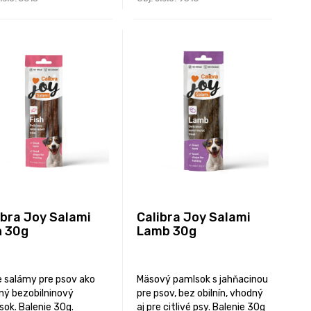
ibra Joy Salami
Calibra Joy Salami
h 30g
Lamb 30g
e salámy pre psov ako
Mäsový pamlsok s jahňacinou
ný bezobilninový
pre psov, bez obilnín, vhodný
sok. Balenie 30g.
aj pre citlivé psy. Balenie 30g