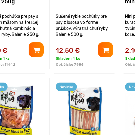
e 250g
min
 pochúťka pre psy s
Sušené rybie pochúťky pre
Mini 
m mäsom na treščej
psy z lososa vo forme
kurac
 chutná kombinácia
prúžkov, výrazná chuť ryby.
tyči
 ryby. Balenie 250 g.
Balenie 500 g.
kože.
0
€
12,50
€
2,1
 1 ks
Skladom 4 ks
Sklad
lo:
11442
Obj. čislo:
7986
Obj. č
ka
Novinka
Nov