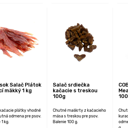
sok Salač Plátok
Salač srdiečka
COB
cí mäkký 1 kg
kačacie s treskou
Mea
100g
100
kačacie plátky vhodné
Chutné maškrty z kačacieho
Chut
utná odmena pre psov.
mäsa s treskou pre psov.
kura
 1 kg.
Balenie 100 g.
odme
g.