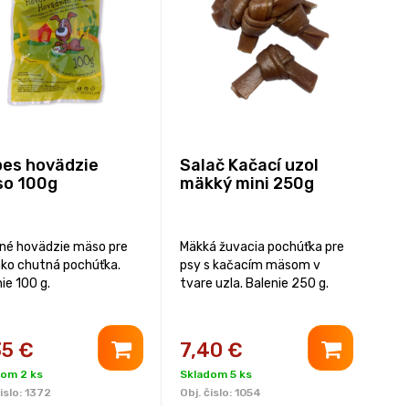
es hovädzie
Salač Kačací uzol
o 100g
mäkký mini 250g
né hovädzie mäso pre
Mäkká žuvacia pochúťka pre
ako chutná pochúťka.
psy s kačacím mäsom v
ie 100 g.
tvare uzla. Balenie 250 g.
35
€
7,40
€
dom 2 ks
Skladom 5 ks
islo:
1372
Obj. čislo:
1054