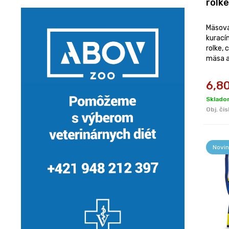
rolk
Mäsová
kurací
rolke,
mäsa a
6,8
Skladom
Obj. čis
Novin