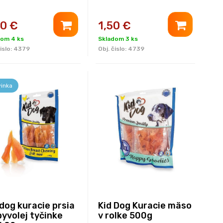
90
€
1,50
€
dom 4 ks
Skladom 3 ks
islo:
4379
Obj. čislo:
4739
inka
 dog kuracie prsia
Kid Dog Kuracie mäso
byvolej tyčinke
v rolke 500g