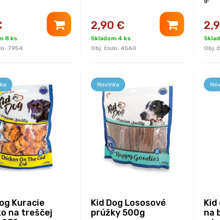
€
2,90
€
2,
m 8 ks
Skladom 4 ks
Skla
lo:
7954
Obj. čislo:
4560
Obj. č
ka
Novinka
Nov
Dog Kuracie
Kid Dog Lososové
Kid
o na treščej
prúžky 500g
na 