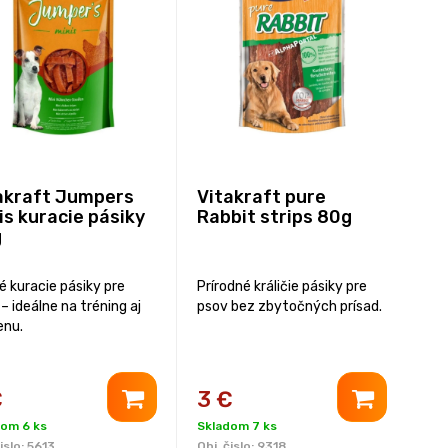
akraft Jumpers
Vitakraft pure
is kuracie pásiky
Rabbit strips 80g
g
 kuracie pásiky pre
Prírodné králičie pásiky pre
– ideálne na tréning aj
psov bez zbytočných prísad.
nu.
€
3
€
dom 6 ks
Skladom 7 ks
islo:
5613
Obj. čislo:
9318