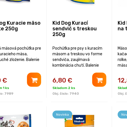
Dog Kuracie mäso
Kid Dog Kurací
Kid
ke 250g
sendvič s treskou
na 
250g
 mäsová pochúťka pre
Pochúťka pre psy s kuracím
Mäso
kuracieho mäsa,
mäsom a treskou vo forme
kača
uché zloženie. Balenie
sendviča, zaujímavá
rolk
kombinácia chutí. Balenie
mäsa 
250 g.
0
€
6,80
€
12
 1 ks
Skladom 2 ks
Sklad
lo:
7989
Obj. čislo:
7940
Obj. č
Novinka
Nov