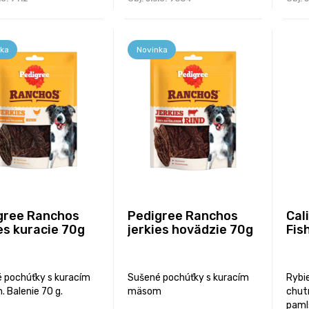
ka
Novinka
gree Ranchos
Pedigree Ranchos
Cal
es kuracie 70g
jerkies hovädzie 70g
Fis
 pochúťky s kuracím
Sušené pochúťky s kuracím
Rybi
 Balenie 70 g.
mäsom
chut
paml