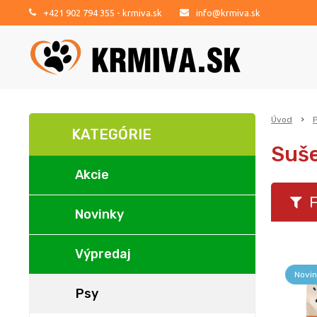
+421 902 794 355
- krmiva.sk
info@krmiva.sk
Úvod
KATEGÓRIE
Suše
Akcie
F
Novinky
Výpredaj
Novin
Psy