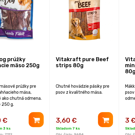
Dog prúžky
Vitakraft pure Beef
Vit
acie mäso 250g
strips 80g
min
80
mäsové prúžky pre
Chutné hovädzie pásiky pre
Mäkké
jahňacieho mäsa,
psov z kvalitného mäsa.
psov 
 ako chutná odmena.
odme
e 250 g.
0
€
3,60
€
3
m 3 ks
Skladom 7 ks
Skla
lo:
7112
Obj. čislo:
9684
Obj. č