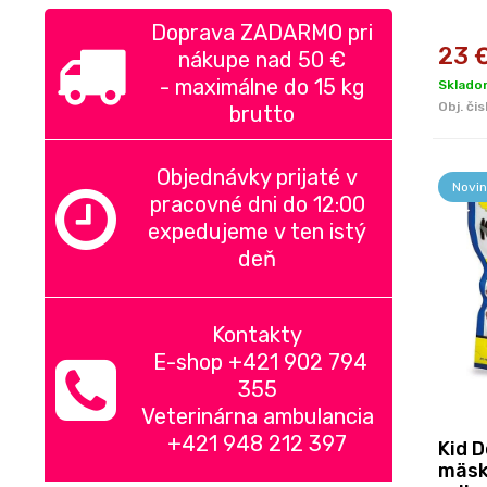
Doprava ZADARMO pri
23
nákupe nad
50 €
-
maximálne do 15 kg
Sklado
Obj. čis
brutto
Objednávky prijaté v
Novin
pracovné dni do 12:00
expedujeme v ten istý
deň
Kontakty
E-shop +421 902 794
355
Veterinárna ambulancia
+421 948 212 397
Kid 
mäsk