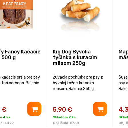
y Fancy Kačacie
Kig Dog Byvolia
Map
a 500 g
tyčinka s kuracím
mäs
mäsom 250g
 kačacie prsia pre psy
Žuvacia pochúťka pre psy z
Suše
utná odmena. Balenie
byvolej kože s kuracím
psy 
mäsom. Balenie 250 g.
Balen
5
€
5,90
€
4,
m 4 ks
Skladom 2 ks
Skla
lo:
4477
Obj. čislo:
8658
Obj. č