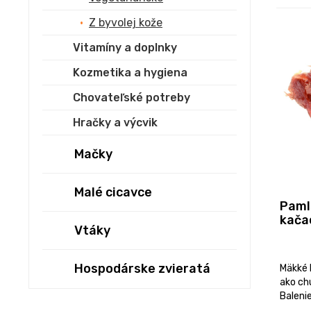
Z byvolej kože
Vitamíny a doplnky
Kozmetika a hygiena
Chovateľské potreby
Hračky a výcvik
Mačky
Malé cicavce
Paml
kača
Vtáky
Hospodárske zvieratá
Mäkké 
ako ch
Balenie