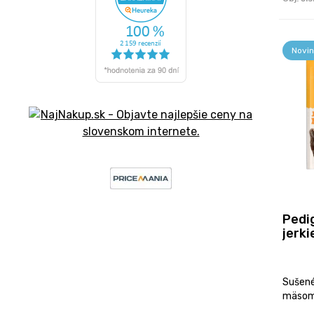
Novin
Pedi
jerki
Sušené
mäsom.