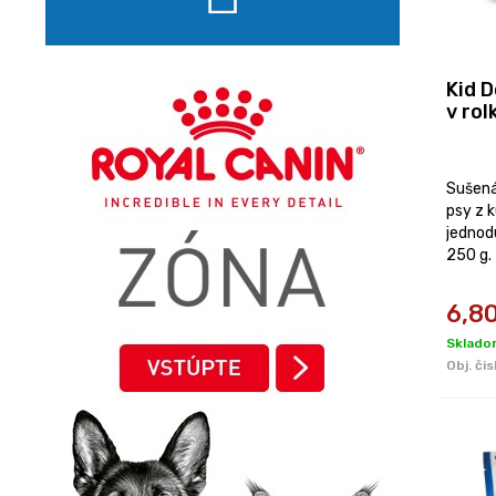
Kid 
v rol
Sušená
psy z 
jednod
250 g.
6,8
Skladom
Obj. čis