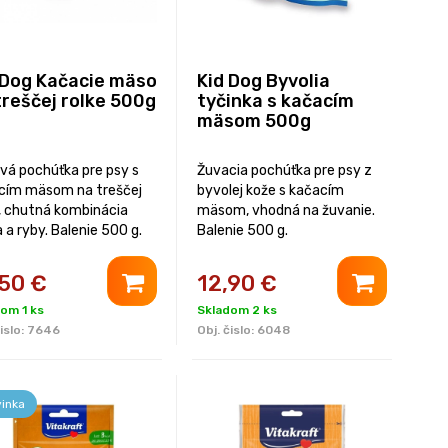
 Dog Kačacie mäso
Kid Dog Byvolia
treščej rolke 500g
tyčinka s kačacím
mäsom 500g
vá pochúťka pre psy s
Žuvacia pochúťka pre psy z
cím mäsom na treščej
byvolej kože s kačacím
e, chutná kombinácia
mäsom, vhodná na žuvanie.
a ryby. Balenie 500 g.
Balenie 500 g.
,50
€
12,90
€
om 1 ks
Skladom 2 ks
islo:
7646
Obj. čislo:
6048
inka