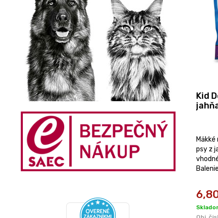
Kid 
jahň
Mäkké 
psy z 
vhodné
Baleni
6,8
Sklado
Obj. čis