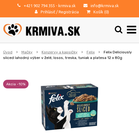
+421 902 794 355
- krmiva.sk
info@krmiva.sk
Prihlásiť
/
Registrácia
Košík (
0
)
Úvod
Mačky
Konzervy a kapsičky
Felix
Felix Deliciously
sliced lahodný výber v želé, losos, treska, tuniak a platesa 12 x 80g
Akcia -10%