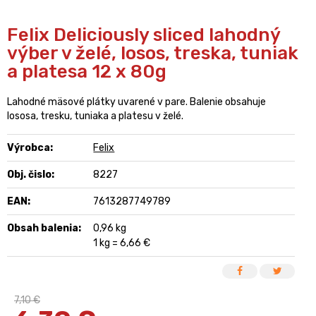
Felix Deliciously sliced lahodný
výber v želé, losos, treska, tuniak
a platesa 12 x 80g
Lahodné mäsové plátky uvarené v pare. Balenie obsahuje
lososa, tresku, tuniaka a platesu v želé.
Výrobca:
Felix
Obj. čislo:
8227
EAN:
7613287749789
Obsah balenia:
0,96 kg
1 kg = 6,66 €
7,10 €