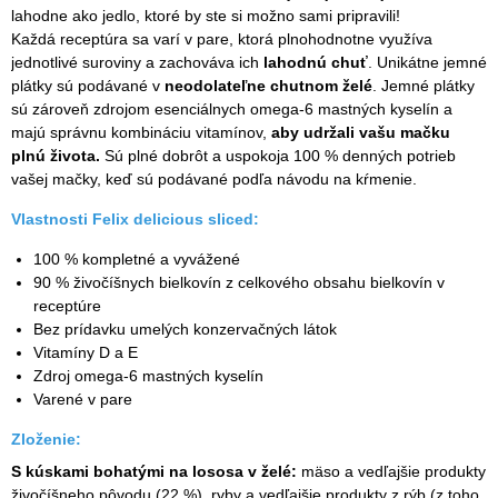
lahodne ako jedlo, ktoré by ste si možno sami pripravili!
Každá receptúra sa varí v pare, ktorá plnohodnotne využíva
jednotlivé suroviny a zachováva ich
lahodnú chuť
. Unikátne jemné
plátky sú podávané v
neodolateľne chutnom želé
. Jemné plátky
sú zároveň zdrojom esenciálnych omega-6 mastných kyselín a
majú správnu kombináciu vitamínov,
aby udržali vašu mačku
plnú života.
Sú plné dobrôt a uspokoja 100 % denných potrieb
vašej mačky, keď sú podávané podľa návodu na kŕmenie.
Vlastnosti Felix delicious sliced:
100 % kompletné a vyvážené
90 % živočíšnych bielkovín z celkového obsahu bielkovín v
receptúre
Bez prídavku umelých konzervačných látok
Vitamíny D a E
Zdroj omega-6 mastných kyselín
Varené v pare
Zloženie
:
S kúskami bohatými na lososa v želé:
mäso a vedľajšie produkty
živočíšneho pôvodu (22 %), ryby a vedľajšie produkty z rýb (z toho