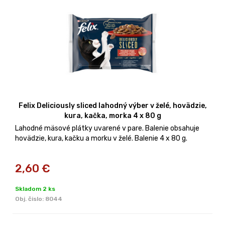
Felix Deliciously sliced lahodný výber v želé, hovädzie,
kura, kačka, morka 4 x 80 g
Lahodné mäsové plátky uvarené v pare. Balenie obsahuje
hovädzie, kura, kačku a morku v želé. Balenie 4 x 80 g.
2,60
€
Skladom 2 ks
Obj. čislo:
8044