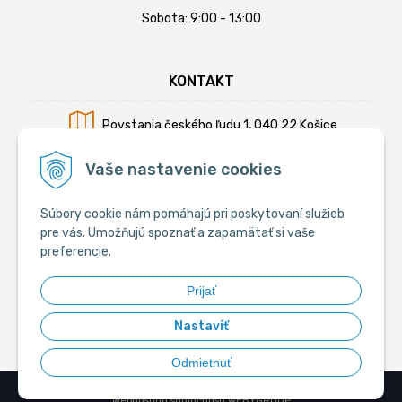
Sobota: 9:00 - 13:00
KONTAKT
Povstania českého ľudu 1, 040 22 Košice
Mobil:
+421 902 794 355
Vaše nastavenie cookies
E-mail:
info@krmiva.sk
Súbory cookie nám pomáhajú pri poskytovaní služieb
pre vás. Umožňujú spoznať a zapamätať si vaše
preferencie.
SOCIÁLNE
Prijať
Nastaviť
Odmietnuť
© 2026 Krmiva.sk - Chovateľské potreby •
tvorba eshopu cez UNIobchod
,
webhosting
spoločnosti
WEBYGROUP