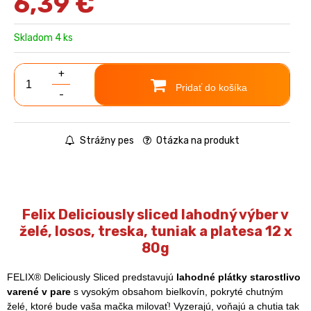
6,39
€
Skladom 4 ks
+
Pridať do košíka
-
Strážny pes
Otázka na produkt
Felix Deliciously sliced lahodný výber v
želé, losos, treska, tuniak a platesa 12 x
80g
FELIX® Deliciously Sliced predstavujú
lahodné plátky starostlivo
varené v pare
s vysokým obsahom bielkovín, pokryté chutným
želé, ktoré bude vaša mačka milovať! Vyzerajú, voňajú a chutia tak