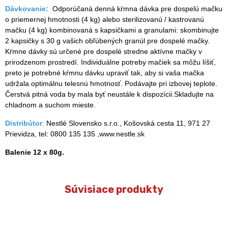
Dávkovanie:
Odporúčaná denná kŕmna dávka pre dospelú mačku
o priemernej hmotnosti (4 kg) alebo sterilizovanú / kastrovanú
mačku (4 kg) kombinovaná s kapsičkami a granulami: skombinujte
2 kapsičky s 30 g vašich obľúbených granúl pre dospelé mačky.
Kŕmne dávky sú určené pre dospelé stredne aktívne mačky v
prirodzenom prostredí. Individuálne potreby mačiek sa môžu líšiť,
preto je potrebné kŕmnu dávku upraviť tak, aby si vaša mačka
udržala optimálnu telesnú hmotnosť. Podávajte pri izbovej teplote.
Čerstvá pitná voda by mala byť neustále k dispozícii.Skladujte na
chladnom a suchom mieste.
Distribútor
:
Nestlé Slovensko s.r.o., Košovská cesta 11, 971 27
Prievidza, tel: 0800 135 135 ,www.nestle.sk
Balenie 12 x 80g.
Súvisiace produkty