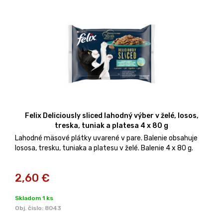
Felix Deliciously sliced lahodný výber v želé, losos,
treska, tuniak a platesa 4 x 80 g
Lahodné mäsové plátky uvarené v pare. Balenie obsahuje
lososa, tresku, tuniaka a platesu v želé. Balenie 4 x 80 g.
2,60
€
Skladom 1 ks
Obj. čislo:
8043