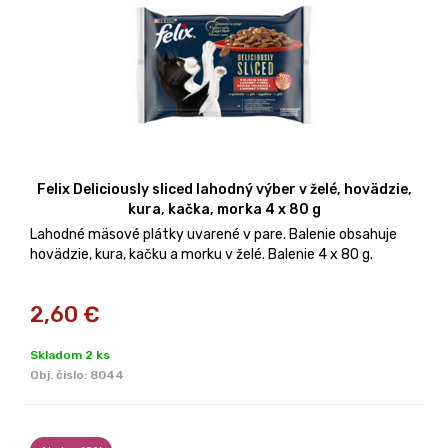
Felix Deliciously sliced lahodný výber v želé, hovädzie,
kura, kačka, morka 4 x 80 g
Lahodné mäsové plátky uvarené v pare. Balenie obsahuje
hovädzie, kura, kačku a morku v želé. Balenie 4 x 80 g.
2,60
€
Skladom 2 ks
Obj. čislo:
8044