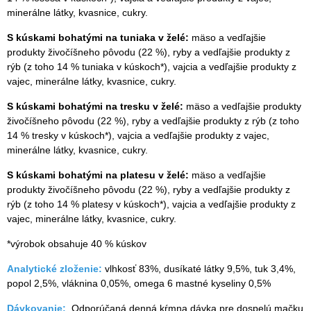
minerálne látky, kvasnice, cukry.
S kúskami bohatými na tuniaka v želé:
mäso a vedľajšie
produkty živočíšneho pôvodu (22 %), ryby a vedľajšie produkty z
rýb (z toho 14 % tuniaka v kúskoch*), vajcia a vedľajšie produkty z
vajec, minerálne látky, kvasnice, cukry.
S kúskami bohatými na tresku v želé:
mäso a vedľajšie produkty
živočíšneho pôvodu (22 %), ryby a vedľajšie produkty z rýb (z toho
14 % tresky v kúskoch*), vajcia a vedľajšie produkty z vajec,
minerálne látky, kvasnice, cukry.
S kúskami bohatými na platesu v želé:
mäso a vedľajšie
produkty živočíšneho pôvodu (22 %), ryby a vedľajšie produkty z
rýb (z toho 14 % platesy v kúskoch*), vajcia a vedľajšie produkty z
vajec, minerálne látky, kvasnice, cukry.
*výrobok obsahuje 40 % kúskov
Analytické zloženie:
vlhkosť 83%, dusíkaté látky 9,5%, tuk 3,4%,
popol 2,5%, vláknina 0,05%, omega 6 mastné kyseliny 0,5%
Dávkovanie:
Odporúčaná denná kŕmna dávka pre dospelú mačku