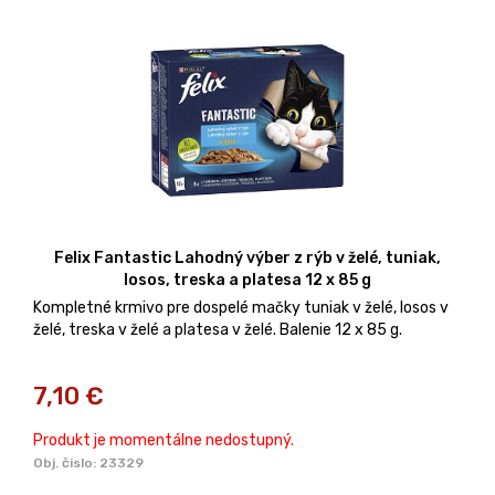
Felix Fantastic Lahodný výber z rýb v želé, tuniak,
losos, treska a platesa 12 x 85 g
Kompletné krmivo pre dospelé mačky tuniak v želé, losos v
želé, treska v želé a platesa v želé. Balenie 12 x 85 g.
7,10
€
Produkt je momentálne nedostupný.
Obj. čislo:
23329