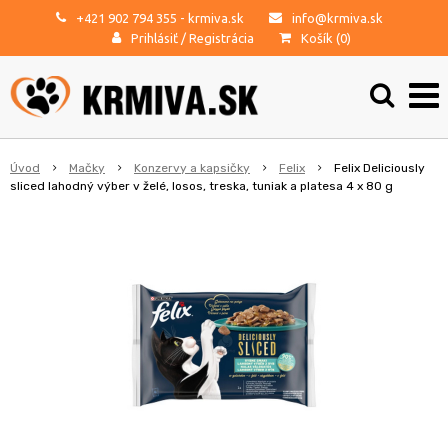
+421 902 794 355
- krmiva.sk
info@krmiva.sk
Prihlásiť
/
Registrácia
Košík (
0
)
Úvod
Mačky
Konzervy a kapsičky
Felix
Felix Deliciously
sliced lahodný výber v želé, losos, treska, tuniak a platesa 4 x 80 g