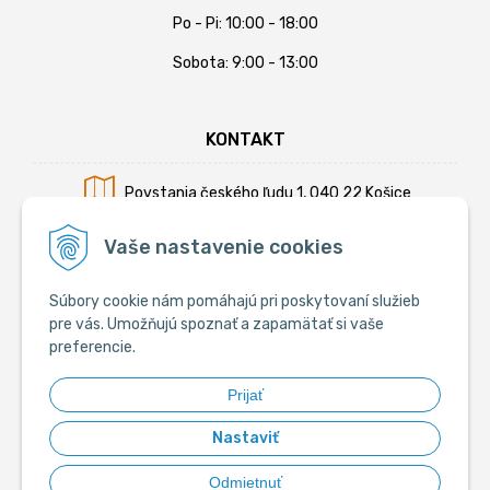
Po - Pi: 10:00 - 18:00
Sobota: 9:00 - 13:00
KONTAKT
Povstania českého ľudu 1, 040 22 Košice
Mobil:
+421 902 794 355
Vaše nastavenie cookies
E-mail:
info@krmiva.sk
Súbory cookie nám pomáhajú pri poskytovaní služieb
pre vás. Umožňujú spoznať a zapamätať si vaše
preferencie.
SOCIÁLNE
Prijať
Nastaviť
Odmietnuť