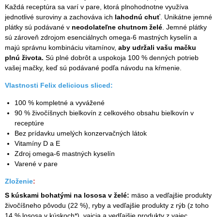
Každá receptúra sa varí v pare, ktorá plnohodnotne využíva
jednotlivé suroviny a zachováva ich
lahodnú chuť
. Unikátne jemné
plátky sú podávané v
neodolateľne chutnom želé
. Jemné plátky
sú zároveň zdrojom esenciálnych omega-6 mastných kyselín a
majú správnu kombináciu vitamínov,
aby udržali vašu mačku
plnú života.
Sú plné dobrôt a uspokoja 100 % denných potrieb
vašej mačky, keď sú podávané podľa návodu na kŕmenie.
Vlastnosti Felix delicious sliced:
100 % kompletné a vyvážené
90 % živočíšnych bielkovín z celkového obsahu bielkovín v
receptúre
Bez prídavku umelých konzervačných látok
Vitamíny D a E
Zdroj omega-6 mastných kyselín
Varené v pare
Zloženie
:
S kúskami bohatými na lososa v želé:
mäso a vedľajšie produkty
živočíšneho pôvodu (22 %), ryby a vedľajšie produkty z rýb (z toho
14 % lososa v kúskoch*), vajcia a vedľajšie produkty z vajec,