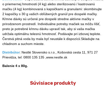
o priemernej hmotnosti (4 kg) alebo sterilizovanú / kastrovanú
mačku (4 kg) kombinovaná s kapsičkami a granulami: skombinujte
2 kapsičky s 30 g vašich obľúbených granúl pre dospelé mačky.
Kŕmne dávky sú určené pre dospelé stredne aktívne mačky v
prirodzenom prostredí. Individuálne potreby mačiek sa môžu líšiť,
preto je potrebné kŕmnu dávku upraviť tak, aby si vaša mačka
udržala optimálnu telesnú hmotnosť. Podávajte pri izbovej teplote.
Čerstvá pitná voda by mala byť neustále k dispozícii.Skladujte na
chladnom a suchom mieste.
Distribútor
: Nestlé Slovensko s.r.o., Košovská cesta 11, 971 27
Prievidza, tel: 0800 135 135 ,www.nestle.sk
Balenie 4 x 80g.
Súvisiace produkty