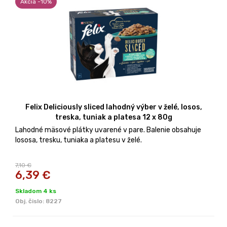
Akcia -10%
Felix Deliciously sliced lahodný výber v želé, losos,
treska, tuniak a platesa 12 x 80g
Lahodné mäsové plátky uvarené v pare. Balenie obsahuje
lososa, tresku, tuniaka a platesu v želé.
7,10 €
6,39
€
Skladom 4 ks
Obj. čislo:
8227