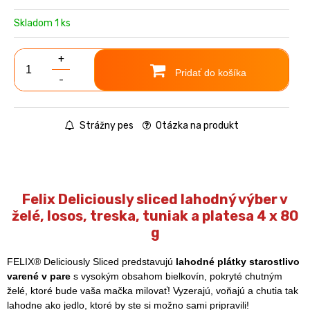
Skladom 1 ks
+
Pridať do košíka
-
Strážny pes
Otázka na produkt
Felix Deliciously sliced lahodný výber v
želé, losos, treska, tuniak a platesa 4 x 80
g
FELIX® Deliciously Sliced predstavujú
lahodné plátky starostlivo
varené v pare
s vysokým obsahom bielkovín, pokryté chutným
želé, ktoré bude vaša mačka milovať! Vyzerajú, voňajú a chutia tak
lahodne ako jedlo, ktoré by ste si možno sami pripravili!