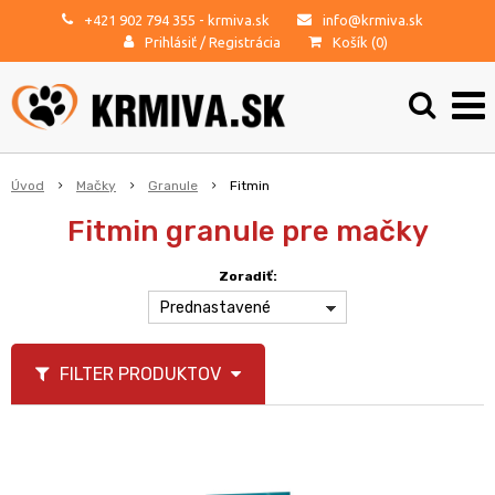
+421 902 794 355
- krmiva.sk
info@krmiva.sk
Prihlásiť
/
Registrácia
Košík (
0
)
Úvod
Mačky
Granule
Fitmin
Fitmin granule pre mačky
Zoradiť:
Prednastavené
FILTER PRODUKTOV