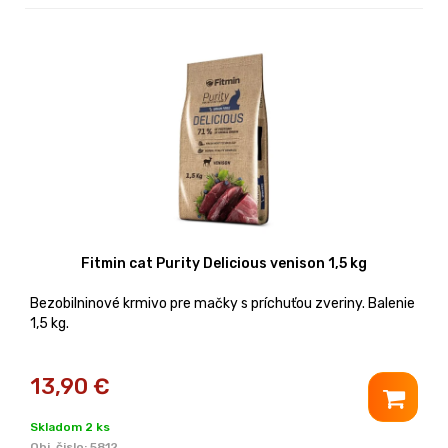
Fitmin cat Purity Delicious venison 1,5 kg
Bezobilninové krmivo pre mačky s príchuťou zveriny. Balenie
1,5 kg.
13,90
€
Skladom 2 ks
Obj. čislo:
5812