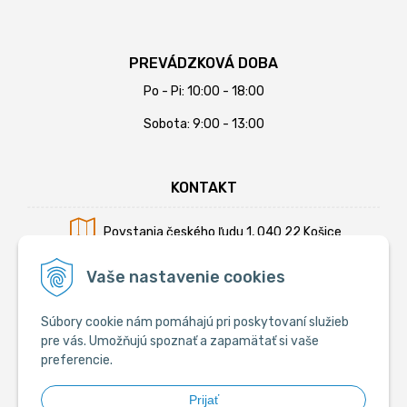
PREVÁDZKOVÁ DOBA
Po - Pi: 10:00 - 18:00
Sobota: 9:00 - 13:00
KONTAKT
Povstania českého ľudu 1, 040 22 Košice
Mobil:
+421 902 794 355
Vaše nastavenie cookies
E-mail:
info@krmiva.sk
Súbory cookie nám pomáhajú pri poskytovaní služieb
pre vás. Umožňujú spoznať a zapamätať si vaše
preferencie.
SOCIÁLNE
Prijať