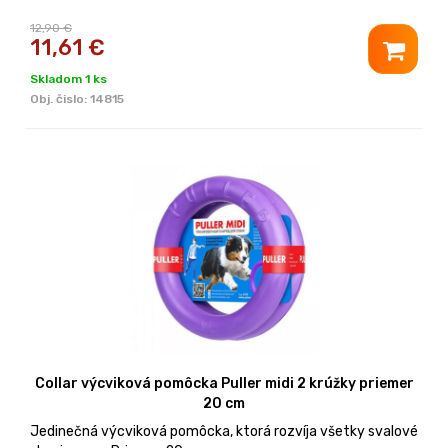
12,90 €
11,61
€
Skladom 1 ks
Obj. čislo:
14815
Collar výcviková pomôcka Puller midi 2 krúžky priemer
20 cm
Jedinečná výcviková pomôcka, ktorá rozvíja všetky svalové