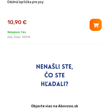
Odolná loptička pre psy.
10,90
€
Skladom 1 ks
Obj. čislo:
13319
Objavte viac na Abovzoo.sk