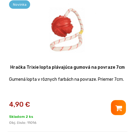
Novinka
Hračka Trixie lopta plávajúca gumová na povraze 7cm
Gumená lopta v rôznych farbách na povraze. Priemer 7cm.
4,90
€
Skladom 2 ks
Obj. čislo:
11016