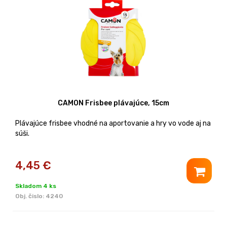
CAMON Frisbee plávajúce, 15cm
Plávajúce frisbee vhodné na aportovanie a hry vo vode aj na
súši.
4,45
€
Skladom 4 ks
Obj. čislo:
4240