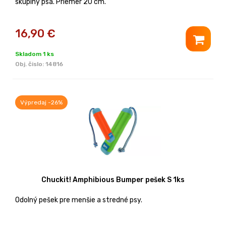
skupiny psa. Priemer 20 cm.
16,90
€
Skladom 1 ks
Obj. čislo:
14816
Výpredaj -26%
Chuckit! Amphibious Bumper pešek S 1ks
Odolný pešek pre menšie a stredné psy.