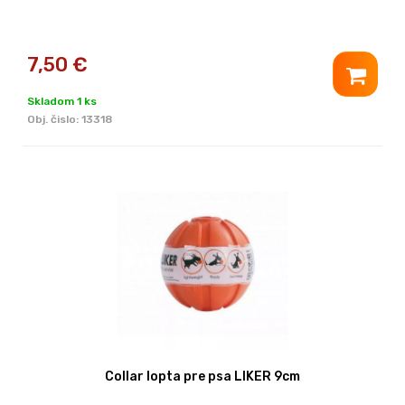
7,50
€
Skladom 1 ks
Obj. čislo:
13318
Collar lopta pre psa LIKER 9cm