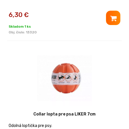
6,30
€
Skladom 1 ks
Obj. čislo:
13320
Collar lopta pre psa LIKER 7cm
Odolná loptička pre psy.