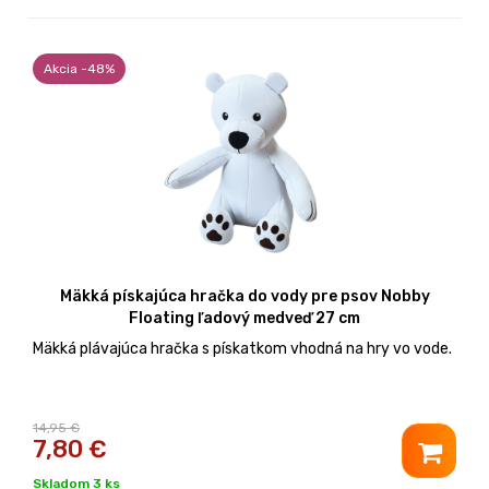
Akcia -48%
Mäkká pískajúca hračka do vody pre psov Nobby
Floating ľadový medveď 27 cm
Mäkká plávajúca hračka s pískatkom vhodná na hry vo vode.
14,95 €
7,80
€
Skladom 3 ks