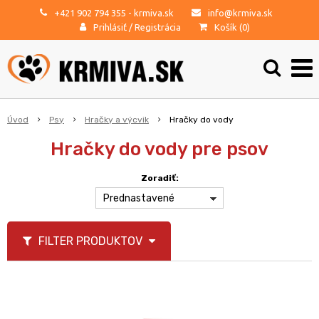
+421 902 794 355
- krmiva.sk
info@krmiva.sk
Prihlásiť
/
Registrácia
Košík (
0
)
Úvod
Psy
Hračky a výcvik
Hračky do vody
Hračky do vody pre psov
Zoradiť:
Prednastavené
FILTER PRODUKTOV