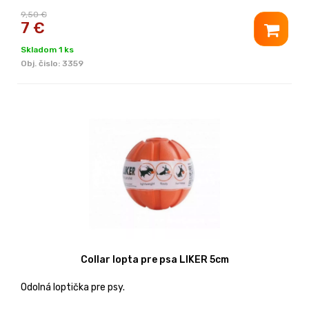
9,50 €
7
€
Skladom 1 ks
Obj. čislo:
3359
Collar lopta pre psa LIKER 5cm
Odolná loptička pre psy.