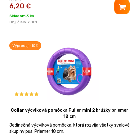
6,20
€
Skladom 3 ks
Obj. čislo:
6001
Výpredaj -10%
Collar výcviková pomôcka Puller mini 2 krúžky priemer
18 cm
Jedinečná výcviková pomôcka, ktorá rozvíja všetky svalové
skupiny psa. Priemer 18 cm.