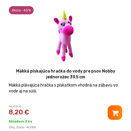
Akcia -45%
Mäkká pískajúca hračka do vody pre psov Nobby
jednorožec 39,5 cm
Mäkká plávajúca hračka s pískatkom vhodná na zábavu vo
vode aj na súši.
14,95 €
8,20
€
Skladom 3 ks
Obj. čislo:
4286