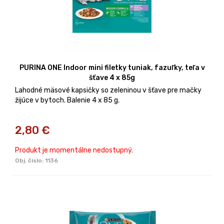
PURINA ONE Indoor mini filetky tuniak, fazuľky, teľa v
šťave 4 x 85g
Lahodné mäsové kapsičky so zeleninou v šťave pre mačky
žijúce v bytoch. Balenie 4 x 85 g.
2,80
€
Produkt je momentálne nedostupný.
Obj. čislo:
1136