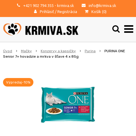
+421 902 794 355
- krmiva.sk
info@krmiva.sk
Prihlásiť
/
Registrácia
Košík (
0
)
Úvod
Mačky
Konzervy a kapsičky
Purina
PURINA ONE
Senior 7+ hovadzie a mrkva v šťave 4 x 85g
Výpredaj-10%