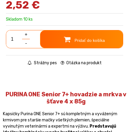
2,52
€
Skladom 10 ks
+
Pridať do košíka
-
Strážny pes
Otázka na produkt
PURINA ONE Senior 7+ hovadzie a mrkva v
šťave 4 x 85g
Kapsičky Purina ONE Senior 7+ sú kompletným a vyváženým
krmivom pre staršie mačky všetkých plemien, špeciálne
vyvinutým veterinármi a expertmi na výživu.
Predstavujú