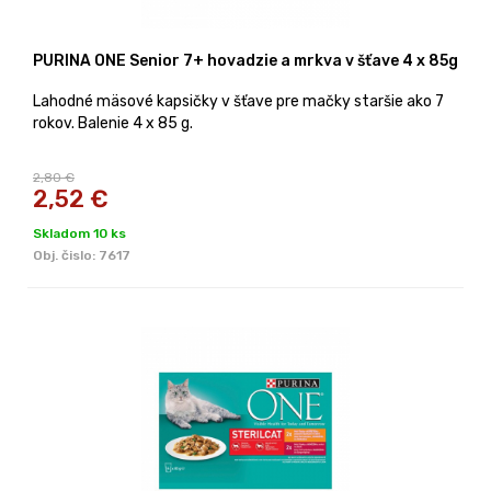
PURINA ONE Senior 7+ hovadzie a mrkva v šťave 4 x 85g
Lahodné mäsové kapsičky v šťave pre mačky staršie ako 7
rokov. Balenie 4 x 85 g.
2,80 €
2,52
€
Skladom 10 ks
Obj. čislo:
7617