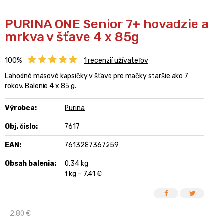
PURINA ONE Senior 7+ hovadzie a
mrkva v šťave 4 x 85g
100%
1
recenzií užívateľov
Lahodné mäsové kapsičky v šťave pre mačky staršie ako 7
rokov. Balenie 4 x 85 g.
Výrobca:
Purina
Obj. čislo:
7617
EAN:
7613287367259
Obsah balenia:
0,34 kg
1 kg = 7,41 €
2,80 €