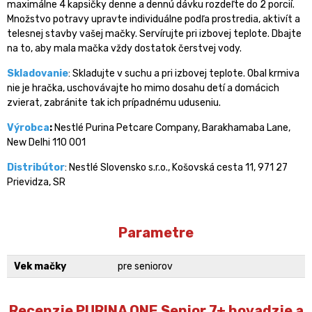
maximálne 4 kapsičky denne a dennú dávku rozdeľte do 2 porcií.
Množstvo potravy upravte individuálne podľa prostredia, aktivít a
telesnej stavby vašej mačky. Servírujte pri izbovej teplote. Dbajte
na to, aby mala mačka vždy dostatok čerstvej vody.
Skladovanie
: Skladujte v suchu a pri izbovej teplote. Obal krmiva
nie je hračka, uschovávajte ho mimo dosahu detí a domácich
zvierat, zabránite tak ich prípadnému uduseniu.
Výrobca
:
Nestlé Purina Petcare Company, Barakhamaba Lane,
New Delhi 110 001
Distribútor
: Nestlé Slovensko s.r.o., Košovská cesta 11, 971 27
Prievidza, SR
Parametre
Vek mačky
pre seniorov
Recenzie PURINA ONE Senior 7+ hovadzie a