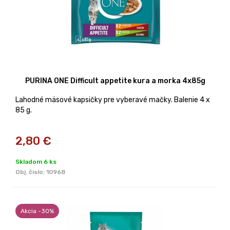
PURINA ONE Difficult appetite kura a morka 4x85g
Lahodné mäsové kapsičky pre vyberavé mačky. Balenie 4 x
85 g.
2,80
€
Skladom 6 ks
Obj. čislo:
10968
Akcia -30%