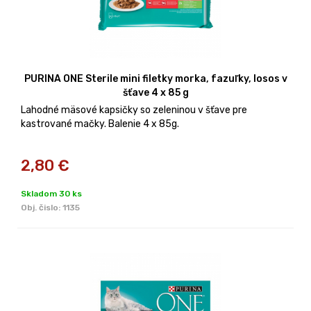
PURINA ONE Sterile mini filetky morka, fazuľky, losos v
šťave 4 x 85 g
Lahodné mäsové kapsičky so zeleninou v šťave pre
kastrované mačky. Balenie 4 x 85g.
2,80
€
Skladom 30 ks
Obj. čislo:
1135