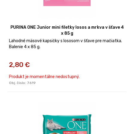
PURINA ONE Junior mini filetky losos a mrkva v šťave 4
x 85 g
Lahodné mäsové kapsičky s lososom v šťave pre mačiatka.
Balenie 4 x 85 g.
2,80
€
Produkt je momentálne nedostupný.
Obj. čislo:
7619