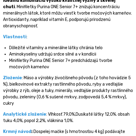
ideálnu kombináciu vysoko kvalitnej výživy a skvelej
chuti
. Minifiletky Purina ONE Senior 7+ znižujú koncentráciu
minerálnych látok, ktoré môžu viesť k tvorbe močových kameňov.
Antioxidanty, napríklad vitamín E, podporujú prirodzenú
obranyschopnosť.
Vlastnosti
:
Dôležité vitamíny a minerálne látky chránia telo
Aminokyseliny udržujú srdce silné a v kondícii
Minifiletky Purina ONE Senior 7+ predchádzajú tvorbe
močových kameňov
Zloženie
: Mäso a výrobky živočíšneho pôvodu (z toho hovädzie 5
%), bielkovinové extrakty rastlinného pôvodu, ryby a vedľajšie
výrobky z rýb, oleje a tuky, minerály, vedľajšie produkty rastlinného
pôvodu, zeleniny (0,6 % sušené mrkvy, zodpovedá 5,4 % mrkvy),
cukry
Analytické zloženie
: Vlhkosť 79,0%,Dusikaté látky 12,0%. obsah
tuku 4,0%, popol 2,2%, vláknina 1,0%.
Krmný návod
:
Dospelej mačke (s hmotnosťou 4 kg) podávajte