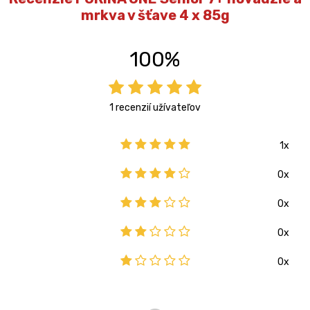
mrkva v šťave 4 x 85g
100%
1 recenzií užívateľov
1x
0x
0x
0x
0x