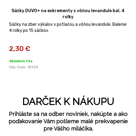
Sáčky DUVO+ na exkrementy s vôňou levandule bal. 4
rolky
Sáčky na zber výkalov s potlačou a vôňou levandule. Balenie
4 rolky po 15 sáčkov.
2,30
€
Skladom 1 ks
Obj. čislo:
15933
DARČEK K NÁKUPU
Prihláste sa na odber noviniek, nakúpte a ako
poďakovanie Vám pošleme malé prekvapenie
pre Vášho miláčika.