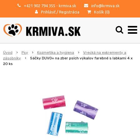
+421 902 794 355
- krmiva.sk
info@krmiva.sk
Prihlásiť
/
Registrácia
Košík (
0
)
Úvod
Psy
Kozmetika a hygiena
Vrecká na exkrementy a
zásobníky
Sáčky DUVO+ na zber psích výkalov farebné s labkami 4 x
20 ks