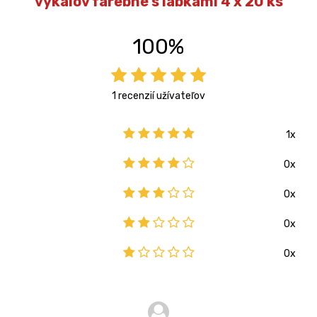
výkalov farebné s labkami 4 x 20 ks
100%
1 recenzií užívateľov
1x
0x
0x
0x
0x