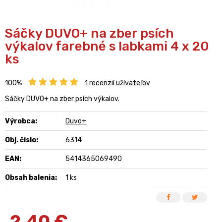
Sáčky DUVO+ na zber psích
výkalov farebné s labkami 4 x 20
ks
100%
1
recenzií užívateľov
Sáčky DUVO+ na zber psích výkalov.
Výrobca:
Duvo+
Obj. čislo:
6314
EAN:
5414365069490
Obsah balenia:
1 ks
2,40
€