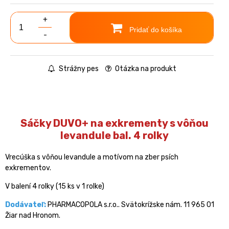
+
Pridať do košíka
-
Strážny pes
Otázka na produkt
Sáčky DUVO+ na exkrementy s vôňou
levandule bal. 4 rolky
Vrecúška s vôňou levandule a motívom na zber psích
exkrementov.
V balení 4 rolky (15 ks v 1 rolke)
Dodávateľ:
PHARMACOPOLA s.r.o.. Svätokrížske nám. 11 965 01
Žiar nad Hronom.