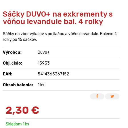
Sáčky DUVO+ na exkrementy s
vôňou levandule bal. 4 rolky
Sáčky na zber výkalov s potlačou a vôňou levandule. Balenie 4
rolky po 15 sáčkov.
Výrobca:
Duvo+
Obj. čislo:
15933
EAN:
5414365367152
Obsah balenia:
1 ks
2,30
€
Skladom 1 ks