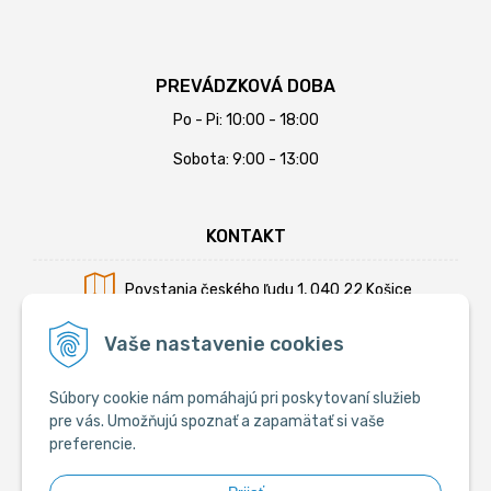
PREVÁDZKOVÁ DOBA
Po - Pi: 10:00 - 18:00
Sobota: 9:00 - 13:00
KONTAKT
Povstania českého ľudu 1, 040 22 Košice
Mobil:
+421 902 794 355
Vaše nastavenie cookies
E-mail:
info@krmiva.sk
Súbory cookie nám pomáhajú pri poskytovaní služieb
pre vás. Umožňujú spoznať a zapamätať si vaše
preferencie.
SOCIÁLNE