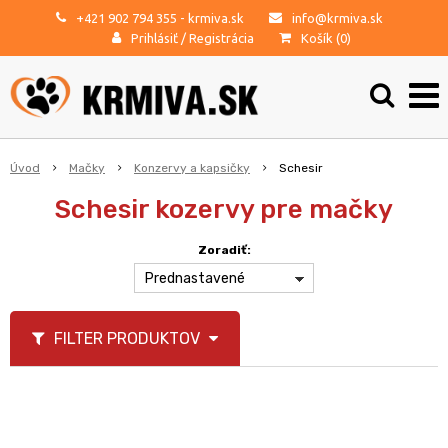
+421 902 794 355
- krmiva.sk
info@krmiva.sk
Prihlásiť
/
Registrácia
Košík (
0
)
Úvod
Mačky
Konzervy a kapsičky
Schesir
Schesir kozervy pre mačky
Zoradiť:
Prednastavené
FILTER PRODUKTOV