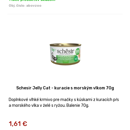
Obj. čislo:
abovzoo
Schesir Jelly Cat - kuracie s morským vlkom 70g
Doplnkové vlhké krmivo pre mačky s kúskami z kuracích pŕs
a morského vlka v želé s ryžou. Balenie 70g.
1,61
€