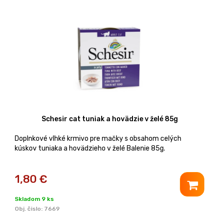
Schesir cat tuniak a hovädzie v želé 85g
Doplnkové vlhké krmivo pre mačky s obsahom celých
kúskov tuniaka a hovädzieho v želé Balenie 85g.
1,80
€
Skladom 9 ks
Obj. čislo:
7669