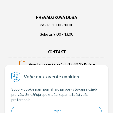
PREVÁDZKOVÁ DOBA
Po - Pi: 10:00 - 18:00
Sobota: 9:00 - 13:00
KONTAKT
Povstania českého ľudu 1, 040 22 Košice
Mobil:
+421 902 794 355
Vaše nastavenie cookies
E-mail:
info@krmiva.sk
Súbory cookie nám pomáhajú pri poskytovaní služieb
pre vás. Umožňujú spoznať a zapamätať si vaše
preferencie.
SOCIÁLNE
Prijať