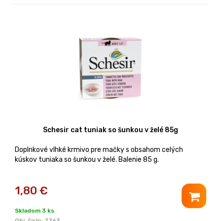
Schesir cat tuniak so šunkou v želé 85g
Doplnkové vlhké krmivo pre mačky s obsahom celých
kúskov tuniaka so šunkou v želé. Balenie 85 g.
1,80
€
Skladom 3 ks
Obj. čislo:
7763