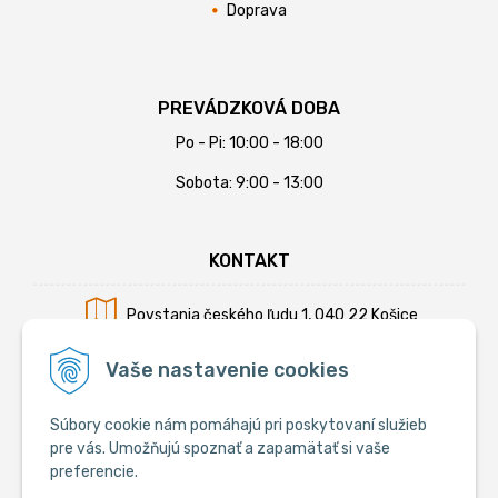
Doprava
PREVÁDZKOVÁ DOBA
Po - Pi: 10:00 - 18:00
Sobota: 9:00 - 13:00
KONTAKT
Povstania českého ľudu 1, 040 22 Košice
Mobil:
+421 902 794 355
Vaše nastavenie cookies
E-mail:
info@krmiva.sk
Súbory cookie nám pomáhajú pri poskytovaní služieb
pre vás. Umožňujú spoznať a zapamätať si vaše
preferencie.
SOCIÁLNE