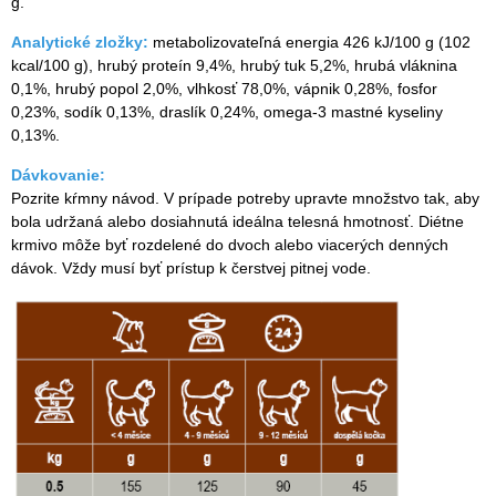
g.
Analytické zložky:
metabolizovateľná energia 426 kJ/100 g (102
kcal/100 g), hrubý proteín 9,4%, hrubý tuk 5,2%, hrubá vláknina
0,1%, hrubý popol 2,0%, vlhkosť 78,0%, vápnik 0,28%, fosfor
0,23%, sodík 0,13%, draslík 0,24%, omega-3 mastné kyseliny
0,13%.
Dávkovanie:
Pozrite kŕmny návod. V prípade potreby upravte množstvo tak, aby
bola udržaná alebo dosiahnutá ideálna telesná hmotnosť. Diétne
krmivo môže byť rozdelené do dvoch alebo viacerých denných
dávok. Vždy musí byť prístup k čerstvej pitnej vode.