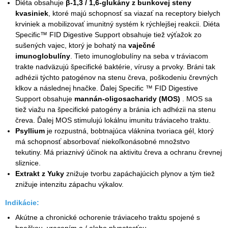
Diéta obsahuje
β-1,3 / 1,6-glukány z bunkovej steny
kvasiniek
, ktoré majú schopnosť sa viazať na receptory bielych
krviniek a mobilizovať imunitný systém k rýchlejšej reakcii. Diéta
Specific™ FID Digestive Support obsahuje tiež výťažok zo
sušených vajec, ktorý je bohatý na
vaječné
imunoglobulíny
. Tieto imunoglobulíny na seba v tráviacom
trakte nadväzujú špecifické baktérie, vírusy a prvoky. Bráni tak
adhézii týchto patogénov na stenu čreva, poškodeniu črevných
klkov a následnej hnačke. Ďalej Specific ™ FID Digestive
Support obsahuje
mannán-oligosacharidy (MOS)
. MOS sa
tiež viažu na špecifické patogény a bránia ich adhézii na stenu
čreva. Ďalej MOS stimulujú lokálnu imunitu tráviaceho traktu.
Psyllium
je rozpustná, bobtnajúca vláknina tvoriaca gél, ktorý
má schopnosť absorbovať niekoľkonásobné množstvo
tekutiny. Má priaznivý účinok na aktivitu čreva a ochranu črevnej
sliznice.
Extrakt z Yuky
znižuje tvorbu zapáchajúcich plynov a tým tiež
znižuje intenzitu zápachu výkalov.
Indikácie:
Akútne a chronické ochorenie tráviaceho traktu spojené s
hnačkou, vracaním a / alebo plynatosťou