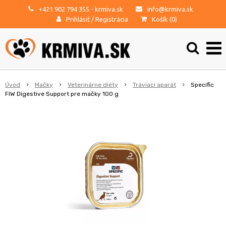
+421 902 794 355
- krmiva.sk
info@krmiva.sk
Prihlásiť
/
Registrácia
Košík (
0
)
Úvod
Mačky
Veterinárne diéty
Tráviaci aparát
Specific
FIW Digestive Support pre mačky 100 g