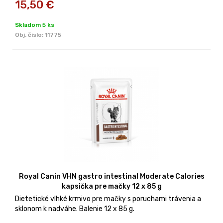
15,50
€
Skladom 5 ks
Obj. čislo:
11775
Royal Canin VHN gastro intestinal Moderate Calories
kapsička pre mačky 12 x 85 g
Dietetické vlhké krmivo pre mačky s poruchami trávenia a
sklonom k nadváhe. Balenie 12 x 85 g.