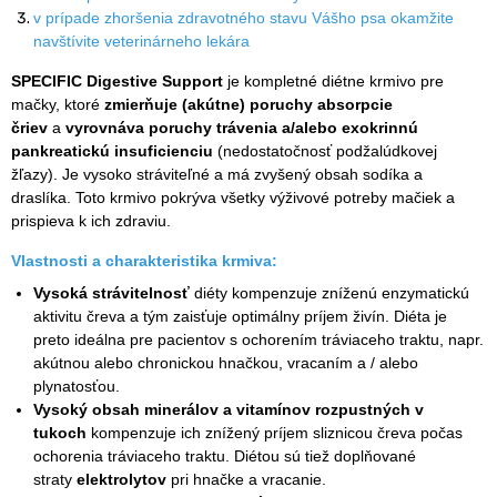
v prípade zhoršenia zdravotného stavu Vášho psa okamžite
navštívite veterinárneho lekára
SPECIFIC Digestive Support
je kompletné diétne krmivo pre
mačky, ktoré
zmierňuje (akútne) poruchy absorpcie
čriev
a
vyrovnáva poruchy trávenia a/alebo exokrinnú
pankreatickú insuficienciu
(nedostatočnosť podžalúdkovej
žľazy). Je vysoko stráviteľné a má zvyšený obsah sodíka a
draslíka. Toto krmivo pokrýva všetky výživové potreby mačiek a
prispieva k ich zdraviu.
Vlastnosti a charakteristika krmiva:
Vysoká strávitelnosť
diéty kompenzuje zníženú enzymatickú
aktivitu čreva a tým zaisťuje optimálny príjem živín. Diéta je
preto ideálna pre pacientov s ochorením tráviaceho traktu, napr.
akútnou alebo chronickou hnačkou, vracaním a / alebo
plynatosťou.
Vysoký obsah minerálov a vitamínov rozpustných v
tukoch
kompenzuje ich znížený príjem sliznicou čreva počas
ochorenia tráviaceho traktu. Diétou sú tiež doplňované
straty
elektrolytov
pri hnačke a vracanie.