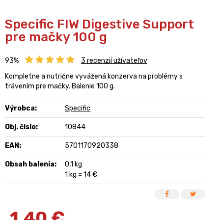
Specific FIW Digestive Support
pre mačky 100 g
93%
3
recenzií užívateľov
Kompletne a nutrične vyvážená konzerva na problémy s
trávením pre mačky. Balenie 100 g.
Výrobca:
Specific
Obj. čislo:
10844
EAN:
5701170920338
Obsah balenia:
0,1 kg
1 kg = 14 €
1,40
€