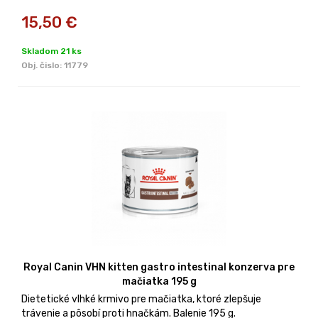
15,50
€
Skladom 21 ks
Obj. čislo:
11779
Royal Canin VHN kitten gastro intestinal konzerva pre
mačiatka 195 g
Dietetické vlhké krmivo pre mačiatka, ktoré zlepšuje
trávenie a pôsobí proti hnačkám. Balenie 195 g.