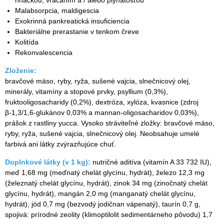
Malabsorpcia, maldigescia
Exokrinná pankreatická insuficiencia
Bakteriálne prerastanie v tenkom čreve
Kolitída
Rekonvalescencia
Zloženie:
bravčové mäso, ryby, ryža, sušené vajcia, slnečnicový olej,
minerály, vitamíny a stopové prvky, psyllium (0,3%),
fruktooligosacharidy (0,2%), dextróza, xylóza, kvasnice (zdroj
β-1,3/1,6-glukánov 0,03% a mannan-oligosacharidov 0,03%),
prášok z rastliny yucca. Vysoko stráviteľné zložky: bravčové mäso,
ryby, ryža, sušené vajcia, slnečnicový olej. Neobsahuje umelé
farbivá ani látky zvýrazňujúce chuť.
Doplnkové látky (v 1 kg):
nutričné aditíva (vitamín A 33 732 IU),
meď 1,68 mg (meďnatý chelát glycínu, hydrát), železo 12,3 mg
(železnatý chelát glycínu, hydrát), zinok 34 mg (zinočnatý chelát
glycínu, hydrát), mangán 2,0 mg (manganatý chelát glycínu,
hydrát), jód 0,7 mg (bezvodý jodičnan vápenatý), taurín 0,7 g,
spojivá: prírodné zeolity (klimoptilolit sedimentárneho pôvodu) 1,7