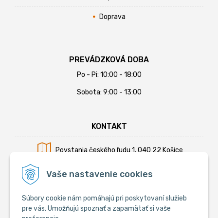
Doprava
PREVÁDZKOVÁ DOBA
Po - Pi: 10:00 - 18:00
Sobota: 9:00 - 13:00
KONTAKT
Povstania českého ľudu 1, 040 22 Košice
Mobil:
+421 902 794 355
Vaše nastavenie cookies
E-mail:
info@krmiva.sk
Súbory cookie nám pomáhajú pri poskytovaní služieb
pre vás. Umožňujú spoznať a zapamätať si vaše