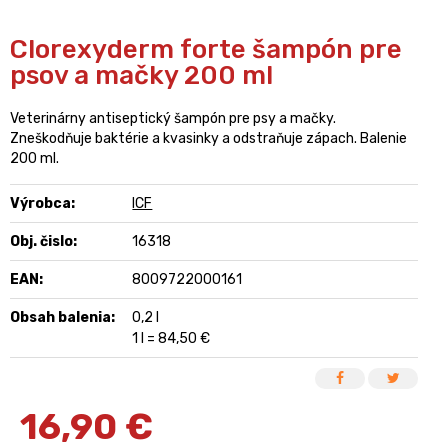
Clorexyderm forte šampón pre
psov a mačky 200 ml
Veterinárny antiseptický šampón pre psy a mačky.
Zneškodňuje baktérie a kvasinky a odstraňuje zápach. Balenie
200 ml.
Výrobca:
ICF
Obj. čislo:
16318
EAN:
8009722000161
Obsah balenia:
0,2 l
1 l = 84,50 €
16,90
€