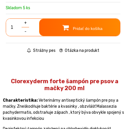
Skladom 5 ks
+
Pridať do košíka
-
Strážny pes
Otázka na produkt
Clorexyderm forte šampón pre psov a
mačky 200 ml
Charakteristika:
Veterinárny antiseptický šampón pre psy a
mačky. Zneškodňuje baktérie a kvasinky , obzvlášť Malassezia
pachydermatis, odstraňuje zápach , ktorý býva obvykle spojený s
kvasinkovou infekciou
Dezinfekčný šampón založený na chlorhexidín digklukonát,