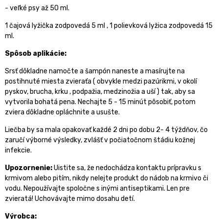
- veľké psy až 50 ml.
1 čajová lyžička zodpovedá 5 ml , 1 polievková lyžica zodpovedá 15
ml.
Spôsob aplikácie:
Srsť dôkladne namočte a šampón naneste a masírujte na
postihnuté miesta zvieraťa ( obvykle medzi pazúrikmi, v okolí
pyskov, brucha, krku , podpažia, medzinožia a uší ) tak, aby sa
vytvorila bohatá pena. Nechajte 5 - 15 minút pôsobiť, potom
zviera dôkladne opláchnite a usušte.
Liečba by sa mala opakovať každé 2 dni po dobu 2- 4 týždňov, čo
zaručí výborné výsledky, zvlášť v počiatočnom štádiu kožnej
infekcie.
Upozornenie:
Uistite sa, že nedochádza kontaktu prípravku s
krmivom alebo pitím, nikdy nelejte produkt do nádob na krmivo či
vodu. Nepoužívajte spoločne s inými antiseptikami. Len pre
zvieratá! Uchovávajte mimo dosahu detí.
Výrobca: