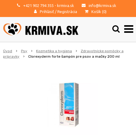
+421 902 794 355
- krmiva.sk
info@krmiva.sk
Prihlásiť
/
Registrácia
Košík (
0
)
Úvod
Psy
Kozmetika a hygiena
Zdravotnícke pomôcky a
prípravky
Clorexyderm forte šampón pre psov a mačky 200 ml