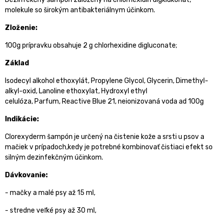
molekule so širokým antibakteriálnym účinkom.
Zloženie:
100g prípravku obsahuje 2 g chlorhexidine digluconate;
Základ
Isodecyl alkohol ethoxylát, Propylene Glycol, Glycerin, Dimethyl-
alkyl-oxid, Lanoline ethoxylat, Hydroxyl ethyl
celulóza, Parfum, Reactive Blue 21, neionizovaná voda ad 100g
Indikácie:
Clorexyderm šampón je určený na čistenie kože a srsti u psov a
mačiek v prípadoch,kedy je potrebné kombinovať čistiaci efekt so
silným dezinfekčným účinkom.
Dávkovanie:
- mačky a malé psy až 15 ml,
- stredne veľké psy až 30 ml,