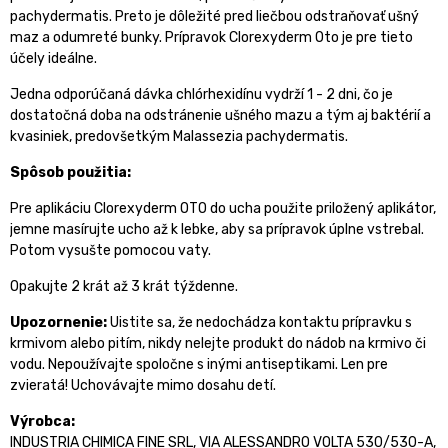
pachydermatis. Preto je dôležité pred liečbou odstraňovať ušný
maz a odumreté bunky. Prípravok Clorexyderm Oto je pre tieto
účely ideálne.
Jedna odporúčaná dávka chlórhexidínu vydrží 1 - 2 dni, čo je
dostatočná doba na odstránenie ušného mazu a tým aj baktérií a
kvasiniek, predovšetkým Malassezia pachydermatis.
Spôsob použitia:
Pre aplikáciu Clorexyderm OTO do ucha použite priložený aplikátor,
jemne masírujte ucho až k lebke, aby sa prípravok úplne vstrebal.
Potom vysušte pomocou vaty.
Opakujte 2 krát až 3 krát týždenne.
Upozornenie:
Uistite sa, že nedochádza kontaktu prípravku s
krmivom alebo pitím, nikdy nelejte produkt do nádob na krmivo či
vodu. Nepoužívajte spoločne s inými antiseptikami. Len pre
zvieratá! Uchovávajte mimo dosahu detí.
Výrobca:
INDUSTRIA CHIMICA FINE SRL, VIA ALESSANDRO VOLTA 530/530-A,