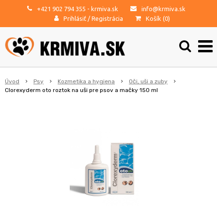
+421 902 794 355
- krmiva.sk
info@krmiva.sk
Prihlásiť
/
Registrácia
Košík (
0
)
Úvod
Psy
Kozmetika a hygiena
Oči, uši a zuby
Clorexyderm oto roztok na uši pre psov a mačky 150 ml