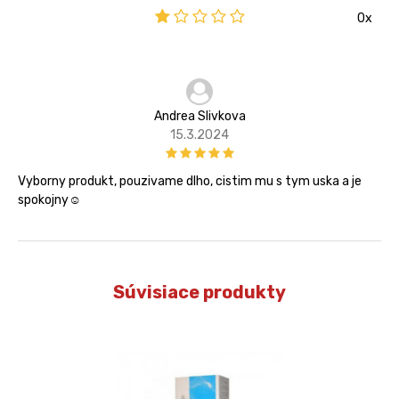
0x
Andrea Slivkova
15.3.2024
Vyborny produkt, pouzivame dlho, cistim mu s tym uska a je
spokojny☺️
Súvisiace produkty