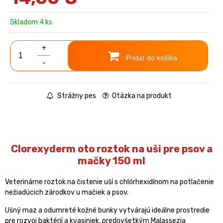
Skladom 4 ks
+
Pridať do košíka
-
Strážny pes
Otázka na produkt
Clorexyderm oto roztok na uši pre psov a
mačky 150 ml
Veterinárne roztok na čistenie uší s chlórhexidínom na potlačenie
nežiadúcich zárodkov u mačiek a psov.
Ušný maz a odumreté kožné bunky vytvárajú ideálne prostredie
pre rozvoj baktérií a kvasiniek, predovšetkým Malassezia