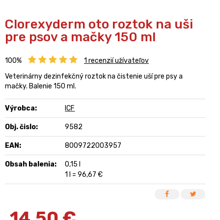
Clorexyderm oto roztok na uši
pre psov a mačky 150 ml
100%
1
recenzií užívateľov
Veterinárny dezinfekčný roztok na čistenie uší pre psy a
mačky. Balenie 150 ml.
Výrobca:
ICF
Obj. čislo:
9582
EAN:
8009722003957
Obsah balenia:
0,15 l
1 l = 96,67 €
14,50
€