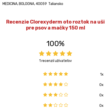
MEDICINA, BOLOGNA, 40059 Taliansko
Recenzie Clorexyderm oto roztok na uši
pre psov a mačky 150 ml
100%
1 recenzií užívateľov
1x
0x
0x
0x