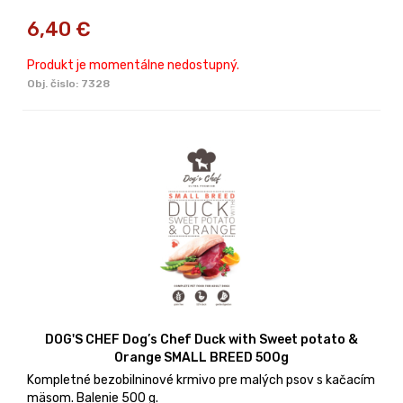
6,40
€
Produkt je momentálne nedostupný.
Obj. čislo:
7328
DOG'S CHEF Dog’s Chef Duck with Sweet potato &
Orange SMALL BREED 500g
Kompletné bezobilninové krmivo pre malých psov s kačacím
mäsom. Balenie 500 g.