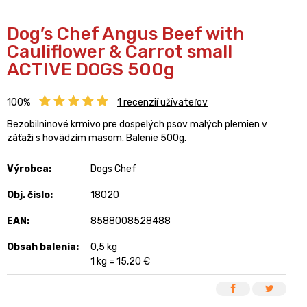
Dog’s Chef Angus Beef with
Cauliflower & Carrot small
ACTIVE DOGS 500g
100%
1
recenzií užívateľov
Bezobilninové krmivo pre dospelých psov malých plemien v
záťaži s hovädzím mäsom. Balenie 500g.
Výrobca:
Dogs Chef
Obj. čislo:
18020
EAN:
8588008528488
Obsah balenia:
0,5 kg
1 kg = 15,20 €