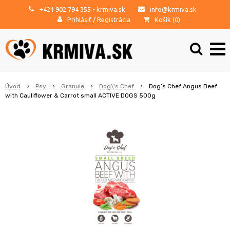
+421 902 794 355
- krmiva.sk
info@krmiva.sk
Prihlásiť
/
Registrácia
Košík (
0
)
Úvod
Psy
Granule
Dog\'s Chef
Dog’s Chef Angus Beef
with Cauliflower & Carrot small ACTIVE DOGS 500g