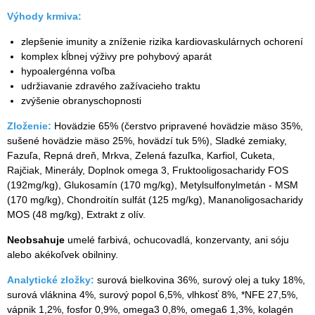
Výhody krmiva:
zlepšenie imunity a zníženie rizika kardiovaskulárnych ochorení
komplex kĺbnej výživy pre pohybový aparát
hypoalergénna voľba
udržiavanie zdravého zažívacieho traktu
zvýšenie obranyschopnosti
Zloženie:
Hovädzie 65% (čerstvo pripravené hovädzie mäso 35%,
sušené hovädzie mäso 25%, hovädzí tuk 5%), Sladké zemiaky,
Fazuľa, Repná dreň, Mrkva, Zelená fazuľka, Karfiol, Cuketa,
Rajčiak, Minerály, Doplnok omega 3, Fruktooligosacharidy FOS
(192mg/kg), Glukosamín (170 mg/kg), Metylsulfonylmetán - MSM
(170 mg/kg), Chondroitín sulfát (125 mg/kg), Mananoligosacharidy
MOS (48 mg/kg), Extrakt z olív.
Neobsahuje
umelé farbivá, ochucovadlá, konzervanty, ani sóju
alebo akékoľvek obilniny.
Analytické zložky:
surová bielkovina 36%, surový olej a tuky 18%,
surová vláknina 4%, surový popol 6,5%, vlhkosť 8%, *NFE 27,5%,
vápnik 1,2%, fosfor 0,9%, omega3 0,8%, omega6 1,3%, kolagén