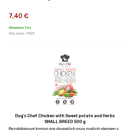
7,40
€
Skladom 1 ks
Obj. čislo:
9109
Dog’s Chef Chicken with Sweet potato and Herbs
SMALL BREED 500 g
Bezobilninové krmivo pre dospelých psov malých plemien s