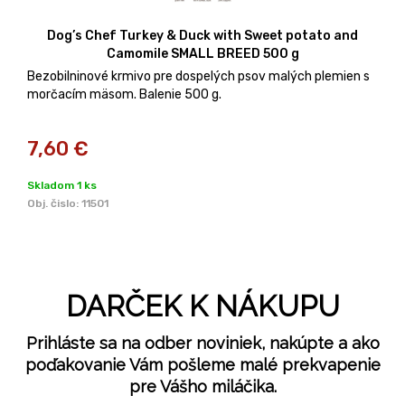
Dog’s Chef Turkey & Duck with Sweet potato and
Camomile SMALL BREED 500 g
Bezobilninové krmivo pre dospelých psov malých plemien s
morčacím mäsom. Balenie 500 g.
7,60
€
Skladom 1 ks
Obj. čislo:
11501
DARČEK K NÁKUPU
Prihláste sa na odber noviniek, nakúpte a ako
poďakovanie Vám pošleme malé prekvapenie
pre Vášho miláčika.