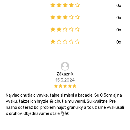
0x
0x
0x
0x
Zákazník
15.3.2024
Najviac chutia civavke, fajne si mlsni a kacacie. Su 0.5cm aj na
vysku, takze ich hryzie 😁 chutia mu veľmi. Su kvalitne. Pre
nasho doteraz bol problem najst granulky a to uz sme vyskusali
x druhov. Objednavame stale 👌💓