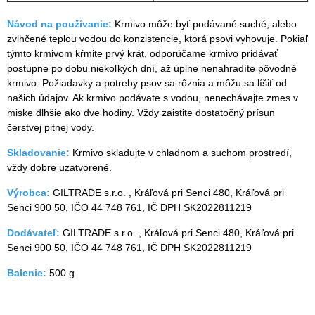
Návod na používanie:
Krmivo môže byť podávané suché, alebo
zvlhčené teplou vodou do konzistencie, ktorá psovi vyhovuje. Pokiaľ
týmto krmivom kŕmite prvý krát, odporúčame krmivo pridávať
postupne po dobu niekoľkých dní, až úplne nenahradíte pôvodné
krmivo. Požiadavky a potreby psov sa rôznia a môžu sa líšiť od
našich údajov. Ak krmivo podávate s vodou, nenechávajte zmes v
miske dlhšie ako dve hodiny. Vždy zaistite dostatočný prísun
čerstvej pitnej vody.
Skladovanie:
Krmivo skladujte v chladnom a suchom prostredí,
vždy dobre uzatvorené.
Výrobca:
GILTRADE s.r.o. , Kráľová pri Senci 480, Kráľová pri
Senci 900 50, IČO 44 748 761, IČ DPH SK2022811219
Dodávateľ:
GILTRADE s.r.o. , Kráľová pri Senci 480, Kráľová pri
Senci 900 50, IČO 44 748 761, IČ DPH SK2022811219
Balenie:
500 g