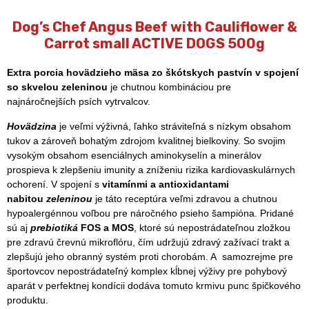
Dog’s Chef Angus Beef with Cauliflower &
Carrot small ACTIVE DOGS 500g
Extra porcia hovädzieho mäsa zo škótskych pastvín v spojení
so skvelou zeleninou
je chutnou kombináciou pre
najnáročnejších psích vytrvalcov.
Hovädzina
je veľmi výživná, ľahko stráviteľná s nízkym obsahom
tukov a zároveň bohatým zdrojom kvalitnej bielkoviny. So svojim
vysokým obsahom esenciálnych aminokyselín a minerálov
prospieva k zlepšeniu imunity a zníženiu rizika kardiovaskulárnych
ochorení. V spojení s
vitamínmi a antioxidantami
nabitou
zeleninou
je táto receptúra veľmi zdravou a chutnou
hypoalergénnou voľbou pre náročného psieho šampióna. Pridané
sú aj
prebiotiká
FOS a MOS
, ktoré sú nepostrádateľnou zložkou
pre zdravú črevnú mikroflóru, čím udržujú zdravý zažívací trakt a
zlepšujú jeho obranný systém proti chorobám. A samozrejme pre
športovcov nepostrádateľný komplex kĺbnej výživy pre pohybový
aparát v perfektnej kondícii dodáva tomuto krmivu punc špičkového
produktu.