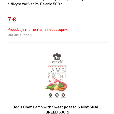
citlivým zažívaním. Balenie 500 g.
7
€
Produkt je momentálne nedostupný.
Obj. čislo:
11638
Dog’s Chef Lamb with Sweet potato & Mint SMALL
BREED 500 g