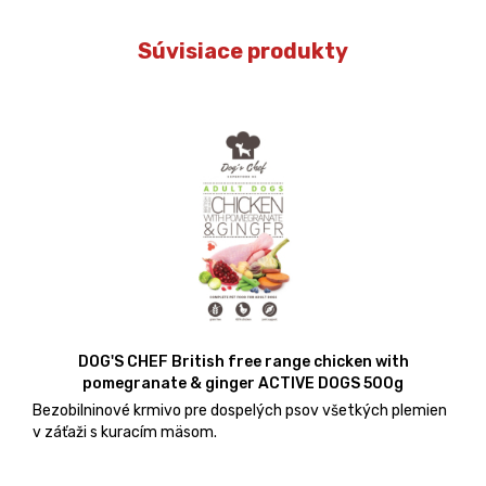
Súvisiace produkty
DOG'S CHEF British free range chicken with
pomegranate & ginger ACTIVE DOGS 500g
Bezobilninové krmivo pre dospelých psov všetkých plemien
v záťaži s kuracím mäsom.