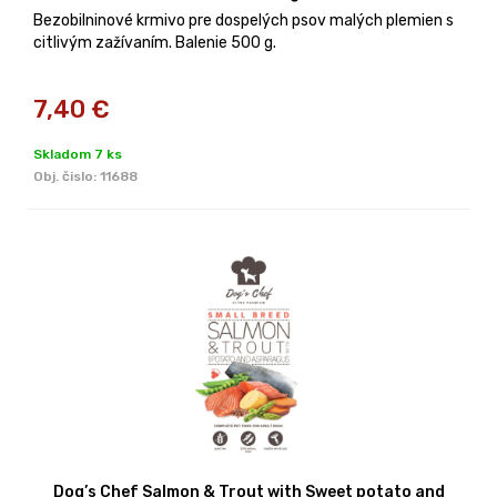
Bezobilninové krmivo pre dospelých psov malých plemien s
citlivým zažívaním. Balenie 500 g.
7,40
€
Skladom 7 ks
Obj. čislo:
11688
Dog’s Chef Salmon & Trout with Sweet potato and