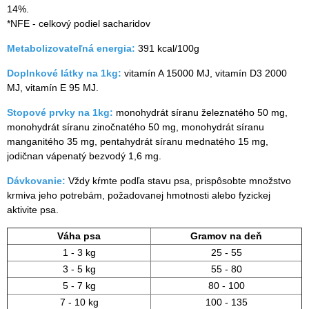
14%.
*NFE - celkový podiel sacharidov
Metabolizovateľná energia:
391 kcal/100g
Doplnkové látky na 1kg:
vitamín A 15000 MJ, vitamín D3 2000
MJ, vitamín E 95 MJ.
Stopové prvky na 1kg:
monohydrát síranu železnatého 50 mg,
monohydrát síranu zinočnatého 50 mg, monohydrát síranu
manganitého 35 mg, pentahydrát síranu mednatého 15 mg,
jodičnan vápenatý bezvodý 1,6 mg.
Dávkovanie:
Vždy kŕmte podľa stavu psa, prispôsobte množstvo
krmiva jeho potrebám, požadovanej hmotnosti alebo fyzickej
aktivite psa.
Váha psa
Gramov na deň
1 - 3 kg
25 - 55
3 - 5 kg
55 - 80
5 - 7 kg
80 - 100
7 - 10 kg
100 - 135