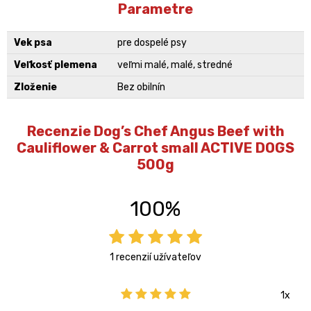
Parametre
Vek psa
pre dospelé psy
Veľkosť plemena
veľmi malé, malé, stredné
Zloženie
Bez obilnín
Recenzie Dog’s Chef Angus Beef with
Cauliflower & Carrot small ACTIVE DOGS
500g
100%
1 recenzií užívateľov
1x