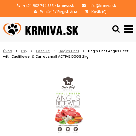
+421 902 794 355
- krmiva.sk
info@krmiva.sk
Prihlásiť
/
Registrácia
Košík (
0
)
Úvod
Psy
Granule
Dog\'s Chef
Dog’s Chef Angus Beef
with Cauliflower & Carrot small ACTIVE DOGS 2kg