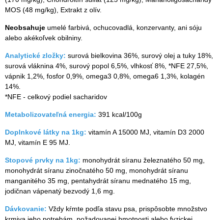
MOS (48 mg/kg), Extrakt z olív.
Neobsahuje
umelé farbivá, ochucovadlá, konzervanty, ani sóju
alebo akékoľvek obilniny.
Analytické zložky:
surová bielkovina 36%, surový olej a tuky 18%,
surová vláknina 4%, surový popol 6,5%, vlhkosť 8%, *NFE 27,5%,
vápnik 1,2%, fosfor 0,9%, omega3 0,8%, omega6 1,3%, kolagén
14%.
*NFE - celkový podiel sacharidov
Metabolizovateľná energia:
391 kcal/100g
Doplnkové látky na 1kg:
vitamín A 15000 MJ, vitamín D3 2000
MJ, vitamín E 95 MJ.
Stopové prvky na 1kg:
monohydrát síranu železnatého 50 mg,
monohydrát síranu zinočnatého 50 mg, monohydrát síranu
manganitého 35 mg, pentahydrát síranu mednatého 15 mg,
jodičnan vápenatý bezvodý 1,6 mg.
Dávkovanie:
Vždy kŕmte podľa stavu psa, prispôsobte množstvo
krmiva jeho potrebám, požadovanej hmotnosti alebo fyzickej