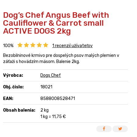
Dog’s Chef Angus Beef with
Cauliflower & Carrot small
ACTIVE DOGS 2kg
100%
1
recenzií užívateľov
Bezobilninové krmivo pre dospelých psov malých plemien v
záťaži s hovädzím mäsom. Balenie 2kg.
Výrobca:
Dogs Chef
Obj. čislo:
18021
EAN:
8588008528471
Obsah balenia:
2 kg
1 kg = 11,75 €