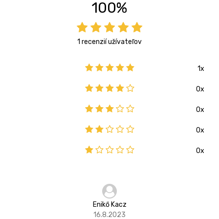
100%
1 recenzií užívateľov
1x
0x
0x
0x
0x
Enikő Kacz
16.8.2023