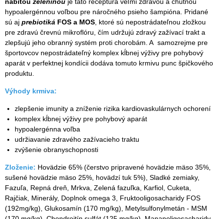
nabitou
zeleninou
je táto receptúra veľmi zdravou a chutnou
hypoalergénnou voľbou pre náročného psieho šampióna. Pridané
sú aj
prebiotiká
FOS a MOS
, ktoré sú nepostrádateľnou zložkou
pre zdravú črevnú mikroflóru, čím udržujú zdravý zažívací trakt a
zlepšujú jeho obranný systém proti chorobám. A samozrejme pre
športovcov nepostrádateľný komplex kĺbnej výživy pre pohybový
aparát v perfektnej kondícii dodáva tomuto krmivu punc špičkového
produktu.
Výhody krmiva:
zlepšenie imunity a zníženie rizika kardiovaskulárnych ochorení
komplex kĺbnej výživy pre pohybový aparát
hypoalergénna voľba
udržiavanie zdravého zažívacieho traktu
zvýšenie obranyschopnosti
Zloženie:
Hovädzie 65% (čerstvo pripravené hovädzie mäso 35%,
sušené hovädzie mäso 25%, hovädzí tuk 5%), Sladké zemiaky,
Fazuľa, Repná dreň, Mrkva, Zelená fazuľka, Karfiol, Cuketa,
Rajčiak, Minerály, Doplnok omega 3, Fruktooligosacharidy FOS
(192mg/kg), Glukosamín (170 mg/kg), Metylsulfonylmetán - MSM
(170 mg/kg), Chondroitín sulfát (125 mg/kg), Mananoligosacharidy