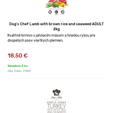
Dog’s Chef Lamb with brown rice and seaweed ADULT
2kg
Kvalitné krmivo s jahňacím mäsom a hnedou ryžou pre
dospelých psov všetkých plemien.
18,50
€
Skladom 3 ks
Obj. čislo:
7350