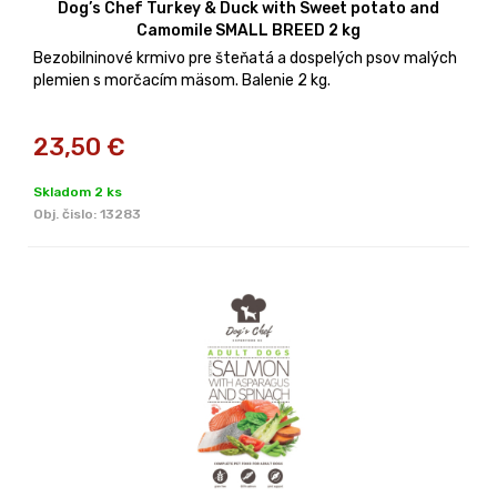
Dog’s Chef Turkey & Duck with Sweet potato and
Camomile SMALL BREED 2 kg
Bezobilninové krmivo pre šteňatá a dospelých psov malých
plemien s morčacím mäsom. Balenie 2 kg.
23,50
€
Skladom 2 ks
Obj. čislo:
13283