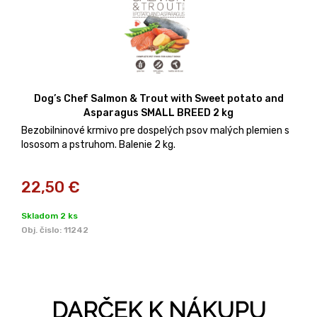
Dog’s Chef Salmon & Trout with Sweet potato and
Asparagus SMALL BREED 2 kg
Bezobilninové krmivo pre dospelých psov malých plemien s
lososom a pstruhom. Balenie 2 kg.
22,50
€
Skladom 2 ks
Obj. čislo:
11242
DARČEK K NÁKUPU