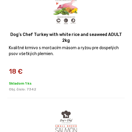
Dog’s Chef Turkey with white rice and seaweed ADULT
2kg
Kvalitné krmivo s morčacím mäsom a ryžou pre dospelých
psov všetkých plemien.
18
€
Skladom 1 ks
Obj. čislo:
7342