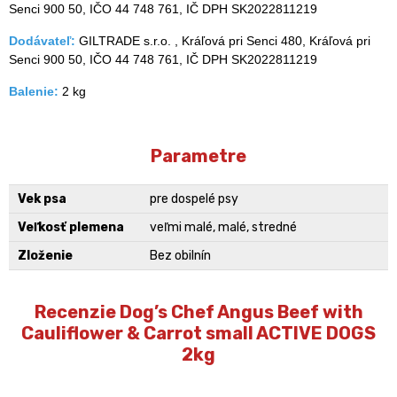
Senci 900 50, IČO 44 748 761, IČ DPH SK2022811219
Dodávateľ:
GILTRADE s.r.o. , Kráľová pri Senci 480, Kráľová pri
Senci 900 50, IČO 44 748 761, IČ DPH SK2022811219
Balenie:
2 kg
Parametre
Vek psa
pre dospelé psy
Veľkosť plemena
veľmi malé, malé, stredné
Zloženie
Bez obilnín
Recenzie Dog’s Chef Angus Beef with
Cauliflower & Carrot small ACTIVE DOGS
2kg