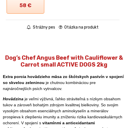
58
€
Strážny pes
Otázka na produkt
Dog’s Chef Angus Beef with Cauliflower &
Carrot small ACTIVE DOGS 2kg
Extra porcia hovädzieho mäsa zo škótskych pastvín v spojení
so skvelou zeleninou
je chutnou kombináciou pre
najnáročnejších psích vytrvalcov.
Hovädzina
je veľmi výživná, ľahko stráviteľná s nízkym obsahom
tukov a zároveň bohatým zdrojom kvalitnej bielkoviny. So svojim
vysokým obsahom esenciálnych aminokyselín a minerálov
prospieva k zlepšeniu imunity a zníženiu rizika kardiovaskulárnych
ochorení. V spojení s
vitamínmi a antioxidantami