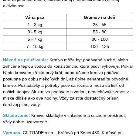
aktivite psa.
Váha psa
Gramov na deň
1 - 3 kg
25 - 55
3 - 5 kg
55 - 80
5 - 7 kg
80 - 100
7 - 10 kg
100 - 135
Návod na používanie:
Krmivo môže byť podávané suché, alebo
zvlhčené teplou vodou do konzistencie, ktorá psovi vyhovuje. Pokiaľ
týmto krmivom kŕmite prvý krát, odporúčame krmivo pridávať
postupne po dobu niekoľkých dní, až úplne nenahradíte pôvodné
krmivo. Požiadavky a potreby psov sa rôznia a môžu sa líšiť od
našich údajov. Ak krmivo podávate s vodou, nenechávajte zmes v
miske dlhšie ako dve hodiny. Vždy zaistite dostatočný prísun
čerstvej pitnej vody.
Skladovanie:
Krmivo skladujte v chladnom a suchom prostredí,
vždy dobre uzatvorené.
Výrobca:
GILTRADE s.r.o. , Kráľová pri Senci 480, Kráľová pri