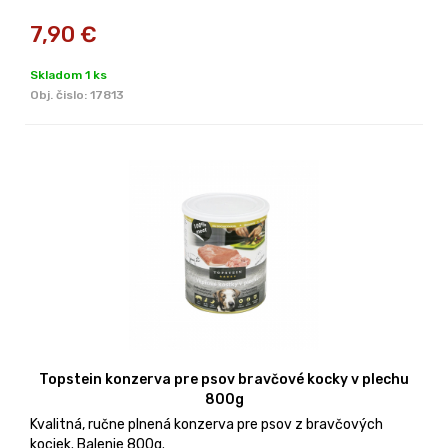
7,90
€
Skladom 1 ks
Obj. čislo:
17813
Topstein konzerva pre psov bravčové kocky v plechu
800g
Kvalitná, ručne plnená konzerva pre psov z bravčových
kociek. Balenie 800g.