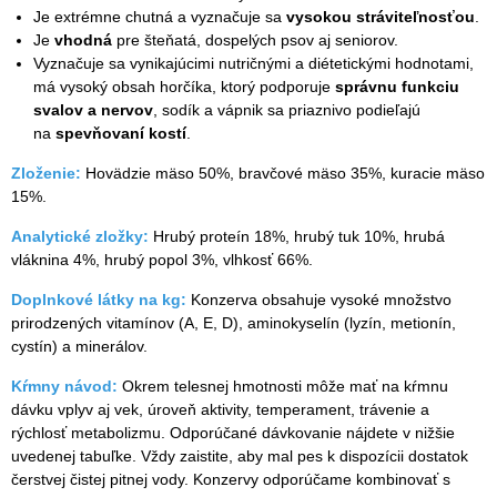
Je extrémne chutná a vyznačuje sa
vysokou stráviteľnosťou
.
Je
vhodná
pre šteňatá, dospelých psov aj seniorov.
Vyznačuje sa vynikajúcimi nutričnými a diétetickými hodnotami,
má vysoký obsah horčíka, ktorý podporuje
správnu funkciu
svalov a nervov
, sodík a vápnik sa priaznivo podieľajú
na
spevňovaní kostí
.
Zloženie:
Hovädzie mäso 50%, bravčové mäso 35%, kuracie mäso
15%.
Analytické zložky:
Hrubý proteín 18%, hrubý tuk 10%, hrubá
vláknina 4%, hrubý popol 3%, vlhkosť 66%.
Doplnkové látky na kg:
Konzerva obsahuje vysoké množstvo
prirodzených vitamínov (A, E, D), aminokyselín (lyzín, metionín,
cystín) a minerálov.
Kŕmny návod:
Okrem telesnej hmotnosti môže mať na kŕmnu
dávku vplyv aj vek, úroveň aktivity, temperament, trávenie a
rýchlosť metabolizmu. Odporúčané dávkovanie nájdete v nižšie
uvedenej tabuľke. Vždy zaistite, aby mal pes k dispozícii dostatok
čerstvej čistej pitnej vody. Konzervy odporúčame kombinovať s