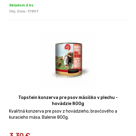
Skladom 2 ks
Obj. čislo:
17807
Topstein konzerva pre psov mäsíčko v plechu -
hovädzie 800g
Kvalitná konzerva pre psov z hovädzieho, bravčového a
kuracieho mäsa. Balenie 800g.
3,30
€