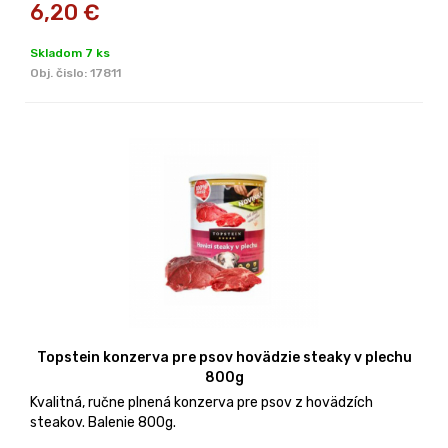
6,20
€
Skladom 7 ks
Obj. čislo:
17811
Topstein konzerva pre psov hovädzie steaky v plechu
800g
Kvalitná, ručne plnená konzerva pre psov z hovädzích
steakov. Balenie 800g.