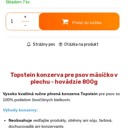
Skladom 7 ks
+
Pridať do košíka
-
Strážny pes
Otázka na produkt
Topstein konzerva pre psov mäsíčko v
plechu - hovädzie 800g
Vysoko kvalitná ručne plnená konzerva Topstein
pre psov so
100% podielom živočíšnych bielkovín.
Výhody konzervy:
Neobsahuje
vedľajšie produkty, obilniny ani sóju, farbivá,
dochucovadlá ani konzervanty.