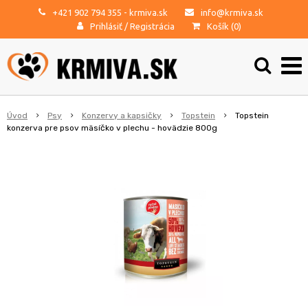
+421 902 794 355
- krmiva.sk
info@krmiva.sk
Prihlásiť
/
Registrácia
Košík (
0
)
Úvod
Psy
Konzervy a kapsičky
Topstein
Topstein
konzerva pre psov mäsíčko v plechu - hovädzie 800g