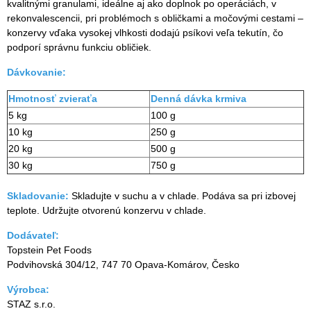
kvalitnými granulami, ideálne aj ako doplnok po operáciách, v
rekonvalescencii, pri problémoch s obličkami a močovými cestami –
konzervy vďaka vysokej vlhkosti dodajú psíkovi veľa tekutín, čo
podporí správnu funkciu obličiek.
Dávkovanie:
Hmotnosť zvieraťa
Denná dávka krmiva
5 kg
100 g
10 kg
250 g
20 kg
500 g
30 kg
750 g
Skladovanie:
Skladujte v suchu a v chlade. Podáva sa pri izbovej
teplote. Udržujte otvorenú konzervu v chlade.
Dodávateľ:
Topstein Pet Foods
Podvihovská 304/12, 747 70 Opava-Komárov, Česko
Výrobca:
STAZ s.r.o.