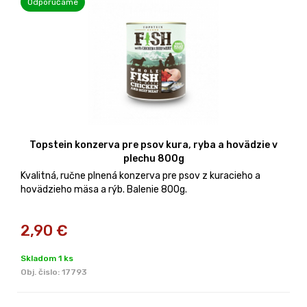
Odporúčame
Topstein konzerva pre psov kura, ryba a hovädzie v
plechu 800g
Kvalitná, ručne plnená konzerva pre psov z kuracieho a
hovädzieho mäsa a rýb. Balenie 800g.
2,90
€
Skladom 1 ks
Obj. čislo:
17793