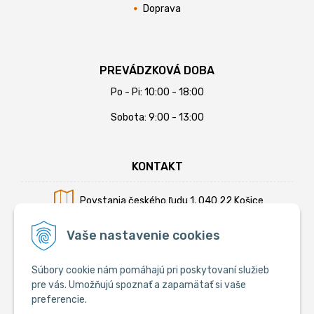
Doprava
PREVÁDZKOVÁ DOBA
Po - Pi: 10:00 - 18:00
Sobota: 9:00 - 13:00
KONTAKT
Povstania českého ľudu 1, 040 22 Košice
Mobil:
+421 902 794 355
Vaše nastavenie cookies
E-mail:
info@krmiva.sk
Súbory cookie nám pomáhajú pri poskytovaní služieb
pre vás. Umožňujú spoznať a zapamätať si vaše
preferencie.