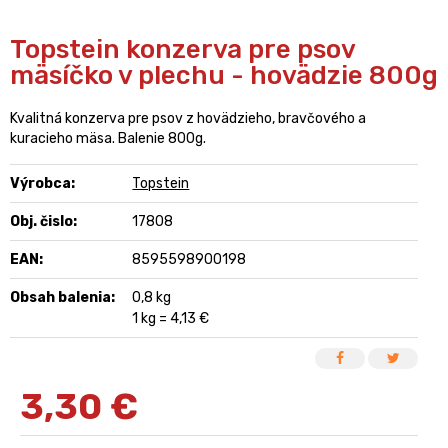
Topstein konzerva pre psov
mäsíčko v plechu - hovädzie 800g
Kvalitná konzerva pre psov z hovädzieho, bravčového a
kuracieho mäsa. Balenie 800g.
Výrobca:
Topstein
Obj. čislo:
17808
EAN:
8595598900198
Obsah balenia:
0,8 kg
1 kg = 4,13 €
3,30
€