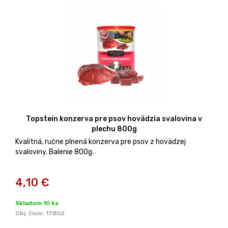
Topstein konzerva pre psov hovädzia svalovina v
plechu 800g
Kvalitná, ručne plnená konzerva pre psov z hovädzej
svaloviny. Balenie 800g.
4,10
€
Skladom 10 ks
Obj. čislo:
17802