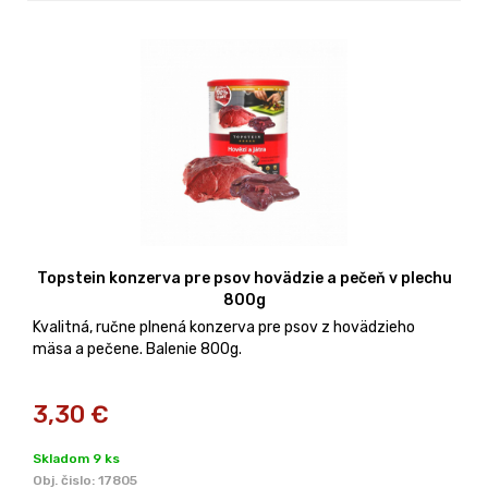
Topstein konzerva pre psov hovädzie a pečeň v plechu
800g
Kvalitná, ručne plnená konzerva pre psov z hovädzieho
mäsa a pečene. Balenie 800g.
3,30
€
Skladom 9 ks
Obj. čislo:
17805