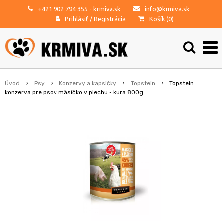
+421 902 794 355
- krmiva.sk
info@krmiva.sk
Prihlásiť
/
Registrácia
Košík (
0
)
Úvod
Psy
Konzervy a kapsičky
Topstein
Topstein
konzerva pre psov mäsíčko v plechu - kura 800g