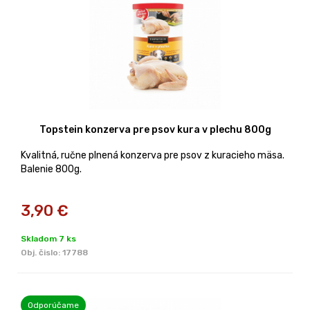
Topstein konzerva pre psov kura v plechu 800g
Kvalitná, ručne plnená konzerva pre psov z kuracieho mäsa.
Balenie 800g.
3,90
€
Skladom 7 ks
Obj. čislo:
17788
Odporúčame