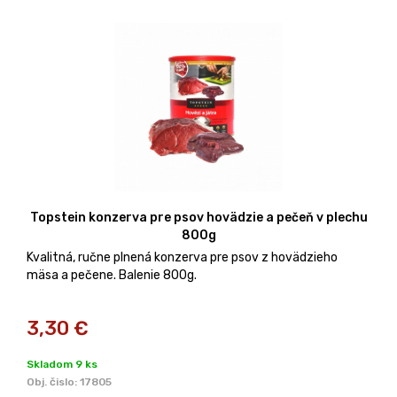
Topstein konzerva pre psov hovädzie a pečeň v plechu
800g
Kvalitná, ručne plnená konzerva pre psov z hovädzieho
mäsa a pečene. Balenie 800g.
3,30
€
Skladom 9 ks
Obj. čislo:
17805