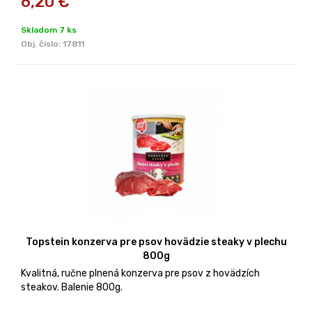
6,20
€
Skladom 7 ks
Obj. čislo:
17811
Topstein konzerva pre psov hovädzie steaky v plechu
800g
Kvalitná, ručne plnená konzerva pre psov z hovädzích
steakov. Balenie 800g.