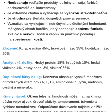
Neobsahuje
vedľajšie produkty, obilniny ani sóju, farbivá,
dochucovadlá ani konzervanty.
Je extrémne chutná a vyznačuje sa
vysokou stráviteľnosťou
.
Je
vhodná
pre šteňatá, dospelých psov aj seniorov.
Vyznačuje sa vynikajúcimi nutričnými a diétetickými hodnotami,
má vysoký obsah horčíka, ktorý podporuje
správnu funkciu
svalov a nervov
, sodík a vápnik sa priaznivo podieľajú
na
spevňovaní kostí
.
Zloženie:
Kuracie mäso 45%, bravčové mäso 35%, hovädzie mäso
20%.
Analytické zložky:
Hrubý proteín 18%, hrubý tuk 10%, hrubá
vláknina 4%, hrubý popol 3%, vlhkosť 66%
Doplnkové látky na kg:
Konzerva obsahuje vysoké množstvo
prirodzených vitamínov (A, E, D), aminokyselín (lyzín, metionín,
cystín) a minerálov.
Kŕmny návod
:
Okrem telesnej hmotnosti môže mať na kŕmnu
dávku vplyv aj vek, úroveň aktivity, temperament, trávenie a
rýchlosť metabolizmu. Odporúčané dávkovanie nájdete v nižšie
uvedenej tabuľke. Vždy zaistite, aby mal pes k dispozícii dostatok