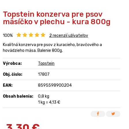
Topstein konzerva pre psov
mäsíčko v plechu - kura 800g
100%
2
recenzií užívateľov
Kvalitná konzerva pre psov z kuracieho, bravčového a
hovädzieho mäsa. Balenie 800g.
Výrobca:
Topstein
Obj. čislo:
17807
EAN:
8595598900204
Obsah balenia:
0,8 kg
1 kg = 4,13 €
3,30
€