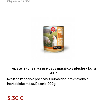
Obj. čislo:
17806
Topstein konzerva pre psov mäsíčko v plechu - kura
800g
Kvalitná konzerva pre psov z kuracieho, bravčového a
hovädzieho mäsa. Balenie 800g.
3,30
€