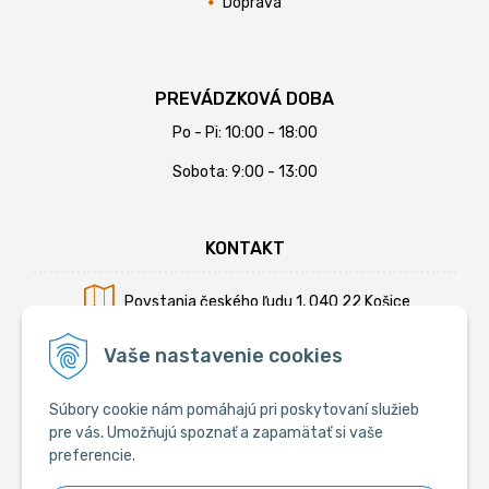
Doprava
PREVÁDZKOVÁ DOBA
Po - Pi: 10:00 - 18:00
Sobota: 9:00 - 13:00
KONTAKT
Povstania českého ľudu 1, 040 22 Košice
Mobil:
+421 902 794 355
Vaše nastavenie cookies
E-mail:
info@krmiva.sk
Súbory cookie nám pomáhajú pri poskytovaní služieb
pre vás. Umožňujú spoznať a zapamätať si vaše
preferencie.
SOCIÁLNE