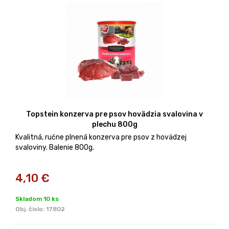
Topstein konzerva pre psov hovädzia svalovina v
plechu 800g
Kvalitná, ručne plnená konzerva pre psov z hovädzej
svaloviny. Balenie 800g.
4,10
€
Skladom 10 ks
Obj. čislo:
17802