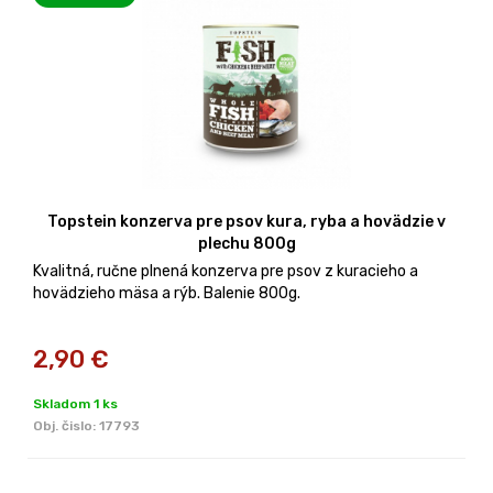
Topstein konzerva pre psov kura, ryba a hovädzie v
plechu 800g
Kvalitná, ručne plnená konzerva pre psov z kuracieho a
hovädzieho mäsa a rýb. Balenie 800g.
2,90
€
Skladom 1 ks
Obj. čislo:
17793