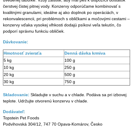
čerstvej čistej pitnej vody. Konzervy odporúčame kombinovať s
kvalitnými granulami, ideálne aj ako doplnok po operáciách, v
rekonvalescencii, pri problémoch s obličkami a močovými cestami –
konzervy vďaka vysokej vlhkosti dodajú psíkovi veľa tekutín, čo
podporí správnu funkciu obličiek.
Dávkovanie:
Hmotnosť zvieraťa
Denná dávka krmiva
5 kg
100 g
10 kg
250 g
20 kg
500 g
30 kg
750 g
Skladovanie:
Skladujte v suchu a v chlade. Podáva sa pri izbovej
teplote. Udržujte otvorenú konzervu v chlade.
Dodávateľ:
Topstein Pet Foods
Podvihovská 304/12, 747 70 Opava-Komárov, Česko