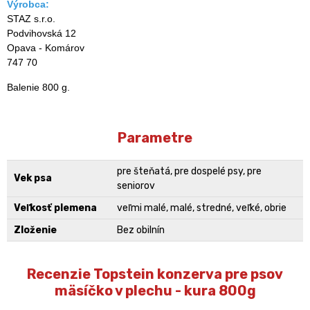
Výrobca:
STAZ s.r.o.
Podvihovská 12
Opava - Komárov
747 70
Balenie 800 g.
Parametre
pre šteňatá, pre dospelé psy, pre
Vek psa
seniorov
Veľkosť plemena
veľmi malé, malé, stredné, veľké, obrie
Zloženie
Bez obilnín
Recenzie Topstein konzerva pre psov
mäsíčko v plechu - kura 800g