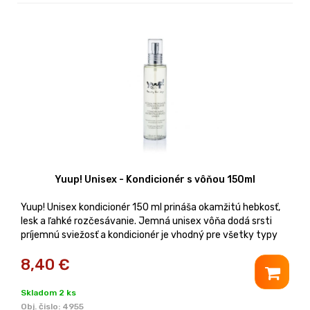
Yuup! Unisex - Kondicionér s vôňou 150ml
Yuup! Unisex kondicionér 150 ml prináša okamžitú hebkosť,
lesk a ľahké rozčesávanie. Jemná unisex vôňa dodá srsti
príjemnú sviežosť a kondicionér je vhodný pre všetky typy
srsti aj plemená. Balenie 150ml
8,40
€
Skladom 2 ks
Obj. čislo:
4955