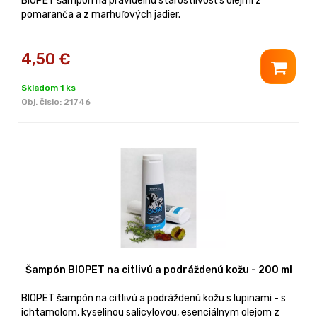
BIOPET šampón na pravidelnú starostlivosť s olejmi z
pomaranča a z marhuľových jadier.
4,50
€
Skladom 1 ks
Obj. čislo:
21746
Šampón BIOPET na citlivú a podráždenú kožu - 200 ml
BIOPET šampón na citlivú a podráždenú kožu s lupinami - s
ichtamolom, kyselinou salicylovou, esenciálnym olejom z