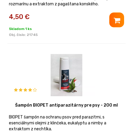
rozmarínu a extraktom z pagaštana konského.
4,50
€
Skladom 1 ks
Obj. čislo:
21745
Šampón BIOPET antiparazitárny pre psy - 200 ml
BIOPET šampón na ochranu psov pred parazitmi, s
esenciálnymi olejmi z klinčeka, eukalyptu a nimby a
extraktom z nechtíka.