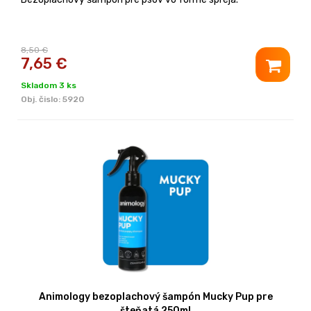
8,50 €
7,65
€
Skladom 3 ks
Obj. čislo:
5920
Animology bezoplachový šampón Mucky Pup pre
šteňatá 250ml