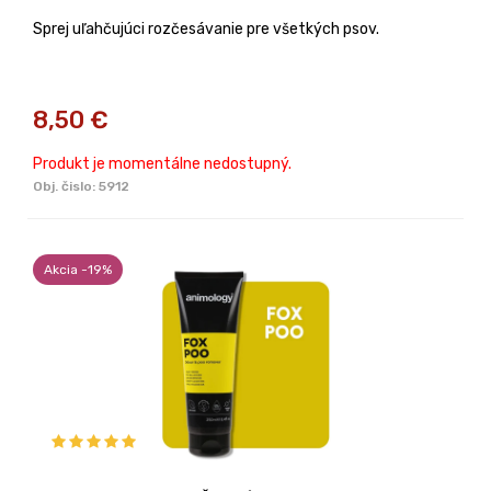
Sprej uľahčujúci rozčesávanie pre všetkých psov.
8,50
€
Produkt je momentálne nedostupný.
Obj. čislo:
5912
Akcia -19%