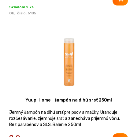
Skladom 2 ks
Obj. čislo:
6185
Yuup! Home - šampón na dlhú srsť 250ml
Jemný šampón na dlhú srsť pre psov a mačky. Uľahčuje
rozčesávanie, zjemňuje srsť a zanecháva príjemnú vôňu.
Bez parabénov a SLS. Balenie 250ml