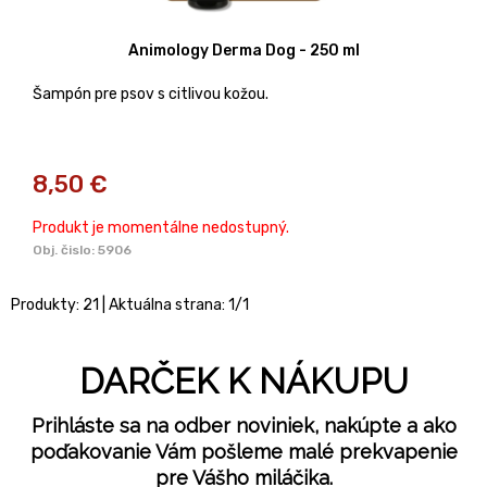
Animology Derma Dog - 250 ml
Šampón pre psov s citlivou kožou.
8,50
€
Produkt je momentálne nedostupný.
Obj. čislo:
5906
Produkty:
21
| Aktuálna strana:
1
/
1
DARČEK K NÁKUPU
Prihláste sa na odber noviniek, nakúpte a ako
poďakovanie Vám pošleme malé prekvapenie
pre Vášho miláčika.