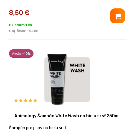
8,50
€
Skladom 1 ks
Obj. čislo:
14485
Akcia -10%
Animology Šampón White Wash na bielu srsť 250ml
Šampón pre psov na bielu srsť.