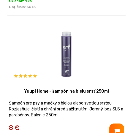
Skladom 1 ks
Obj. čislo:
5075
Yuup! Home - šampón na bielu srsť 250ml
Šampón pre psy a mačky s bielou alebo svetlou srsťou.
Rozjasňuje, čistí a chráni pred zažltnutím. Jemný, bez SLS a
parabénov. Balenie 250ml
8
€