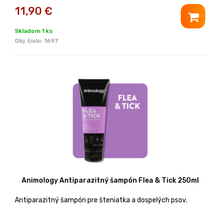
11,90
€
Skladom 1 ks
Obj. čislo:
1697
Animology Antiparazitný šampón Flea & Tick 250ml
Antiparazitný šampón pre šteniatka a dospelých psov.