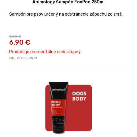
Animology Šampón FoxPoo 250ml
Šampón pre psov určený na odstránenie zápachu zo srsti.
8,50 €
6,90
€
Produkt je momentálne nedostupný.
Obj. čislo:
5909