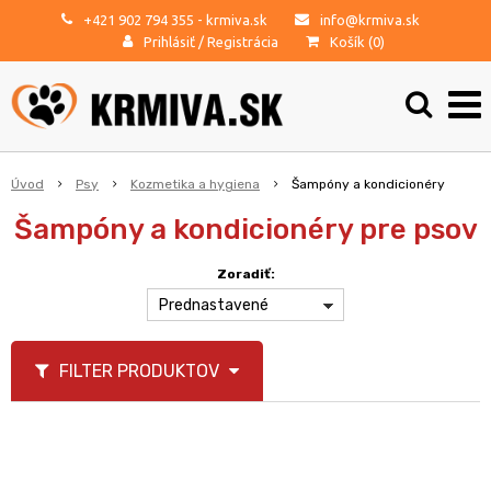
+421 902 794 355
- krmiva.sk
info@krmiva.sk
Prihlásiť
/
Registrácia
Košík (
0
)
Úvod
Psy
Kozmetika a hygiena
Šampóny a kondicionéry
Šampóny a kondicionéry pre psov
Zoradiť:
Prednastavené
FILTER PRODUKTOV