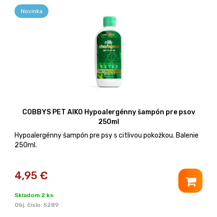
Novinka
COBBYS PET AIKO Hypoalergénny šampón pre psov
250ml
Hypoalergénny šampón pre psy s citlivou pokožkou. Balenie
250ml.
4,95
€
Skladom 2 ks
Obj. čislo:
5289